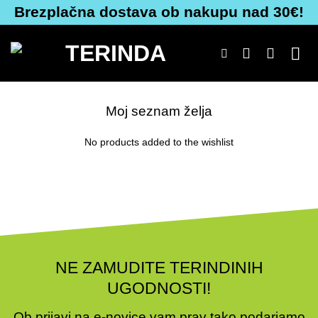
Skoči
Brezplačna dostava ob nakupu nad 30€!
na
vsebino
Moj seznam želja
No products added to the wishlist
NE ZAMUDITE TERINDINIH
UGODNOSTI!
Ob prijavi na e-novice vam prav tako podarjamo