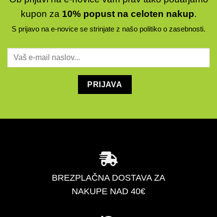
kupon za
10% popust na celoten nakup
.
S prijavo na e-novice se strinjate z našo
politiko o zasebnosti
.
BREZPLAČNA DOSTAVA ZA
NAKUPE NAD 40€