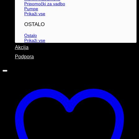
Pripomočki za vadbo
Pumpe
Prikaži vse
OSTALO
Ostalo
Prikaži vse
Akcija
Podpora