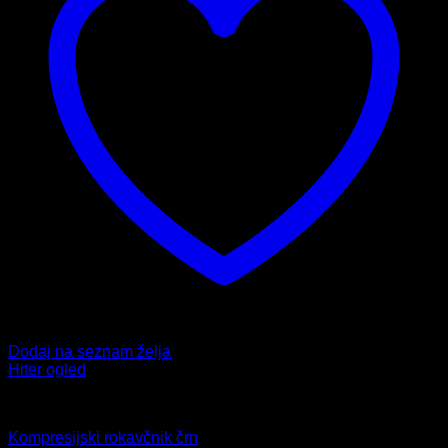
Dodaj na seznam želja
Hiter ogled
Stezniki in opornice
Kompresijski rokavčnik črn