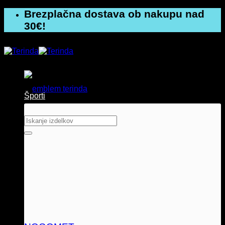
Skoči
Brezplačna dostava ob nakupu nad
na
30€!
vsebino
Športi
Išči: