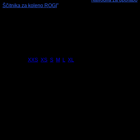
Ščitnika za koleno ROGI
”
Dodatne podrobnosti
Teža
Ni na voljo
Dimenzije
Ni na voljo
Velikost
XXS
,
XS
,
S
,
M
,
L
,
XL
Mnenja (0)
Mnenja
There are no reviews yet
Samo prijavljeni uporabniki, ki so kupili ta izdelek, lahko
napišejo mnenje.
Podobni izdelki