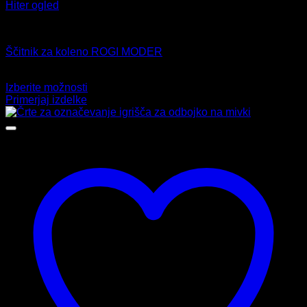
Hiter ogled
Odbojka
Ščitnik za koleno ROGI MODER
19,99
€
Izberite možnosti
Ta
Primerjaj izdelke
izdelek
ima
več
različic.
Možnosti
lahko
izberete
na
strani
izdelka