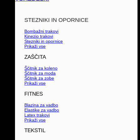
STEZNIKI IN OPORNICE
Bombažni trakovi
Kinezio trakovi
Stezniki in opornice
Prikaži vse
ZAŠČITA
Ščitnik za koleno
Ščitnik za moda
Ščitnik za zobe
Prikaži vse
FITNES
Blazina za vadbo
Elastike za vadbo
Latex trakovi
Prikaži vse
TEKSTIL