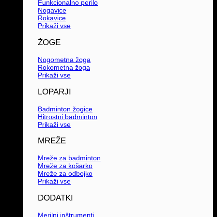
Funkcionalno perilo
Nogavice
Rokavice
Prikaži vse
ŽOGE
Nogometna žoga
Rokometna žoga
Prikaži vse
LOPARJI
Badminton žogice
Hitrostni badminton
Prikaži vse
MREŽE
Mreže za badminton
Mreže za košarko
Mreže za odbojko
Prikaži vse
DODATKI
Merilni inštrumenti