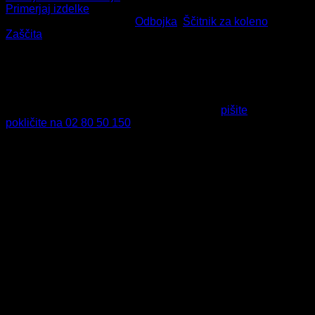
Primerjaj izdelke
Šifra:
1100-03
Kategorije:
Odbojka
,
Ščitnik za koleno
,
Zaščita
HITRA DOSTAVA
Naročila do 13. ure odpremimo že isti dan.
VRAČILO IZDELKOV
Izdelek nam lahko vrnete v 14-dneh od dneva nakupa.
PODPORA PRI NAKUPU
Tukaj smo za vas - v primeru vprašanj nam
pišite
ali nas
pokličite na 02 80 50 150
.
Delovni čas:
Ponedeljek – Petek:
07:00 – 15:00.
VARNO PLAČILO
Preko spleta lahko varno plačate s plačilnimi karticami,
nakazilom na TRR ali izberete plačilo po povzetju.
Opis
Ščitnik za koleno ROGI
Rdeč – zanesljiva zaščita za
aktivne športnike