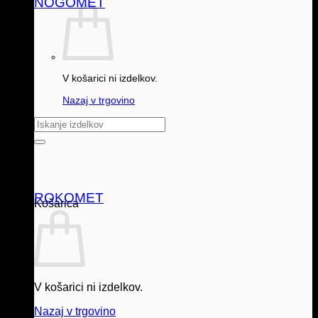
NOGOMET
V košarici ni izdelkov.
Nazaj v trgovino
Išči:
ROKOMET
Košarica
V košarici ni izdelkov.
Nazaj v trgovino