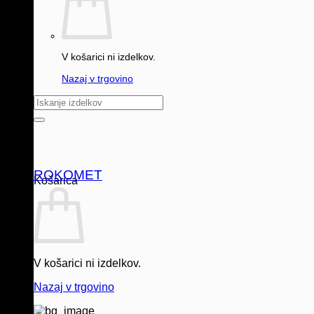
V košarici ni izdelkov.
Nazaj v trgovino
Išči:
ROKOMET
Košarica
V košarici ni izdelkov.
Nazaj v trgovino