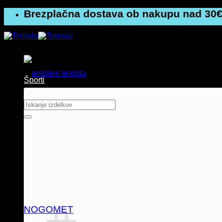
Skoči
Brezplačna dostava ob nakupu nad 30€
na
vsebino
Športi
Išči:
NOGOMET