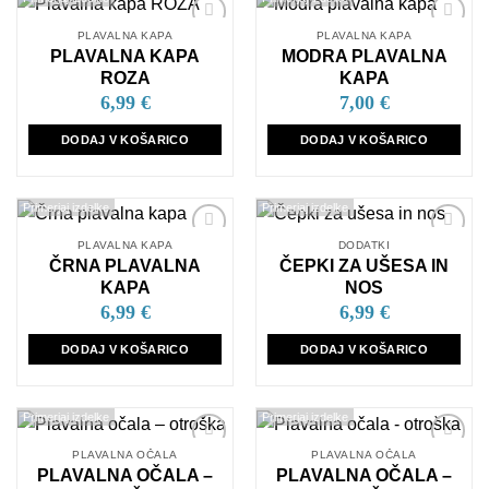
PLAVALNA KAPA
PLAVALNA KAPA
Dodaj
Dodaj
PLAVALNA KAPA
MODRA PLAVALNA
na
na
seznam
seznam
ROZA
KAPA
želja
želja
6,99
€
7,00
€
DODAJ V KOŠARICO
DODAJ V KOŠARICO
Primerjaj izdelke
Primerjaj izdelke
PLAVALNA KAPA
DODATKI
Dodaj
Dodaj
ČRNA PLAVALNA
ČEPKI ZA UŠESA IN
na
na
seznam
seznam
KAPA
NOS
želja
želja
6,99
€
6,99
€
DODAJ V KOŠARICO
DODAJ V KOŠARICO
Primerjaj izdelke
Primerjaj izdelke
PLAVALNA OČALA
PLAVALNA OČALA
Dodaj
Dodaj
PLAVALNA OČALA –
PLAVALNA OČALA –
na
na