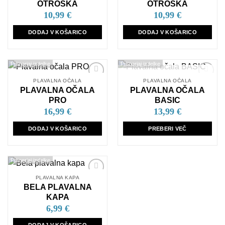
seznam
seznam
OTROŠKA
OTROŠKA
želja
želja
10,99
€
10,99
€
DODAJ V KOŠARICO
DODAJ V KOŠARICO
Primerjaj izdelke
Primerjaj izdelke
NI NA ZALOGI
PLAVALNA OČALA
PLAVALNA OČALA
Dodaj
Dodaj
PLAVALNA OČALA
PLAVALNA OČALA
na
na
seznam
seznam
PRO
BASIC
želja
želja
16,99
€
13,99
€
DODAJ V KOŠARICO
PREBERI VEČ
Primerjaj izdelke
PLAVALNA KAPA
Dodaj
BELA PLAVALNA
na
seznam
KAPA
želja
6,99
€