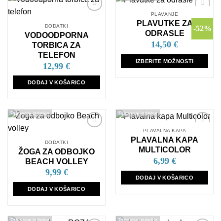
PLAVANJE
Dodaj
Dodaj
PLAVUTKE ZA
na
na
DODATKI
-52%
seznam
seznam
ODRASLE
VODOODPORNA
želja
želja
14,50
€
TORBICA ZA
TELEFON
IZBERITE MOŽNOSTI
12,99
€
Ta
izdelek
DODAJ V KOŠARICO
ima
več
različic.
Primerjaj izdelke
Primerjaj izdelke
Možnosti
PLAVALNA KAPA
lahko
Dodaj
Dodaj
PLAVALNA KAPA
na
na
DODATKI
izberete
seznam
seznam
MULTICOLOR
ŽOGA ZA ODBOJKO
na
želja
želja
6,99
€
BEACH VOLLEY
strani
9,99
€
izdelka
DODAJ V KOŠARICO
DODAJ V KOŠARICO
Primerjaj izdelke
Primerjaj izdelke