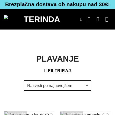
Skoči
Brezplačna dostava ob nakupu nad 30€!
na
vsebino
PLAVANJE
FILTRIRAJ
Primerjaj izdelke
Primerjaj izdelke