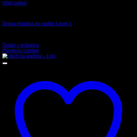
Hiter ogled
Elastike za vadbo
Dolga elastika za vadbo Level 1
Ocenjeno
5.00
od 5
9,99
€
Dodaj v košarico
Primerjaj izdelke