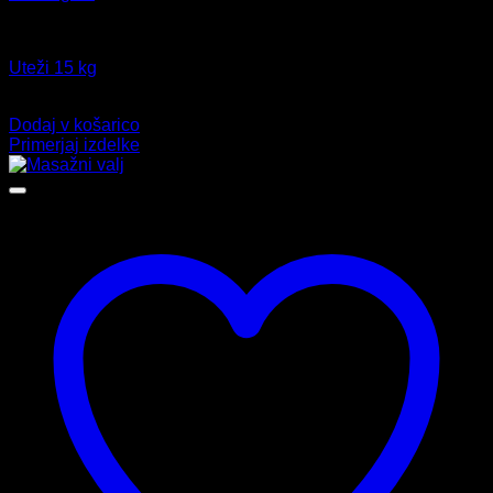
Fitnes
Uteži 15 kg
Izvirna
Trenutna
49,99
€
39,59
€
cena
cena
Dodaj v košarico
je
je:
Primerjaj izdelke
bila:
39,59 €.
49,99 €.