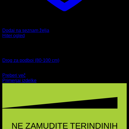
Dodaj na seznam želja
Hiter ogled
Ni na zalogi
Drog za podboj
Drog za podboj (80-100 cm)
29,99
€
Preberi več
Primerjaj izdelke
NE ZAMUDITE TERINDINIH