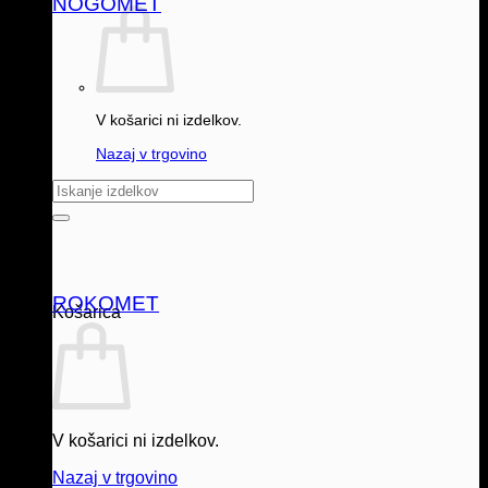
NOGOMET
V košarici ni izdelkov.
Nazaj v trgovino
Išči:
ROKOMET
Košarica
V košarici ni izdelkov.
Nazaj v trgovino