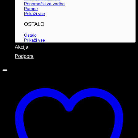
Pripomočki za vadbo
Pumpe
Prikaži vse
OSTALO
Ostalo
Prikaži vse
Akcija
Podpora