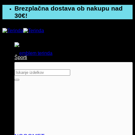
Skoči
Brezplačna dostava ob nakupu nad
na
30€!
vsebino
Športi
Išči: