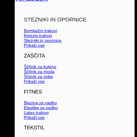
STEZNIKI IN OPORNICE
Bombažni trakovi
Kinezio trakovi
Stezniki in opornice
Prikaži vse
ZAŠČITA
Ščitnik za koleno
Ščitnik za moda
Ščitnik za zobe
Prikaži vse
FITNES
Blazina za vadbo
Elastike za vadbo
Latex trakovi
Prikaži vse
TEKSTIL