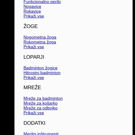
Funkcionalno perilo
Nogavice
Rokavice
Prikaži vse
ŽOGE
Nogometna žoga
Rokometna žoga
Prikaži vse
LOPARJI
Badminton žogice
Hitrostni badminton
Prikaži vse
MREŽE
Mreže za badminton
Mreže za košarko
Mreže za odbojko
Prikaži vse
DODATKI
Merilni inštrumenti