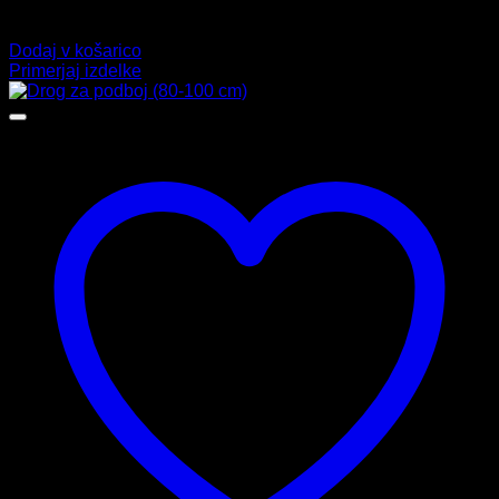
Ocenjeno
4.00
od 5
9,99
€
Dodaj v košarico
Primerjaj izdelke