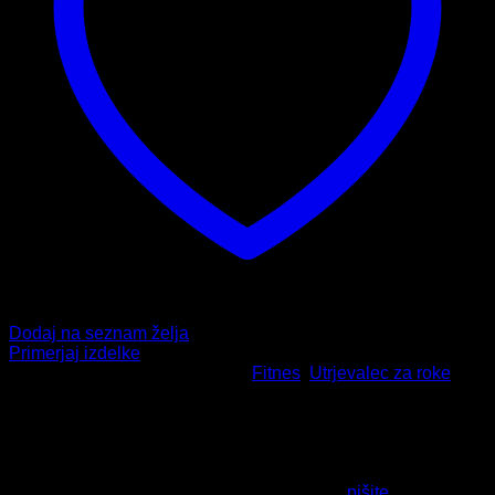
Dodaj na seznam želja
Primerjaj izdelke
Šifra:
1428-00-25kg
Kategoriji:
Fitnes
,
Utrjevalec za roke
HITRA DOSTAVA
Naročila do 13. ure odpremimo že isti dan.
VRAČILO IZDELKOV
Izdelek nam lahko vrnete v 14-dneh od dneva nakupa.
PODPORA PRI NAKUPU
Tukaj smo za vas - v primeru vprašanj nam
pišite
ali nas