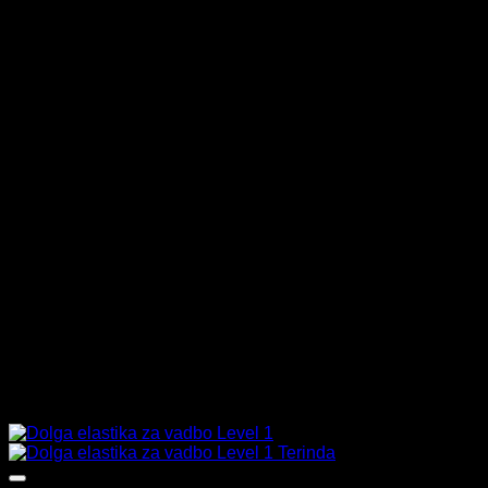
Vadbo prilagodite svojim sposobnostim in intenzivnost
postopoma povečujte.
Po uporabi ga hranite na suhem mestu.
Dodatne podrobnosti
Teža
0,113 kg
Dimenzije
18 × 11 × 2 cm
Mnenja (0)
Mnenja
There are no reviews yet
Samo prijavljeni uporabniki, ki so kupili ta izdelek, lahko
napišejo mnenje.
Podobni izdelki