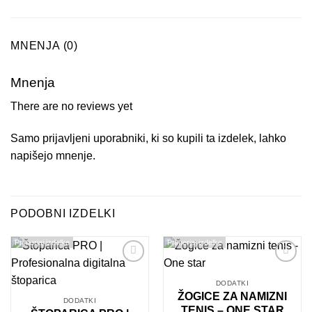
MNENJA (0)
Mnenja
There are no reviews yet
Samo prijavljeni uporabniki, ki so kupili ta izdelek, lahko
napišejo mnenje.
PODOBNI IZDELKI
Primerjaj izdelke
Primerjaj izdelke
Dodaj
Dodaj
na
na
DODATKI
seznam
seznam
ŽOGICE ZA NAMIZNI
DODATKI
želja
želja
TENIS – ONE STAR