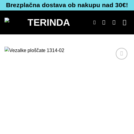
Skoči
Brezplačna dostava ob nakupu nad 30€!
na
vsebino
Dodaj
na
seznam
želja