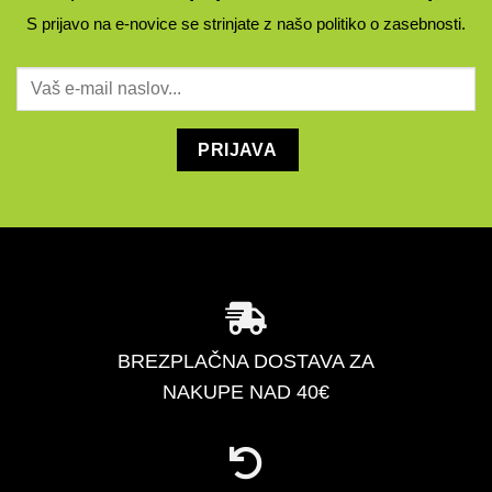
S prijavo na e-novice se strinjate z našo
politiko o zasebnosti
.
BREZPLAČNA DOSTAVA ZA
NAKUPE NAD 40€