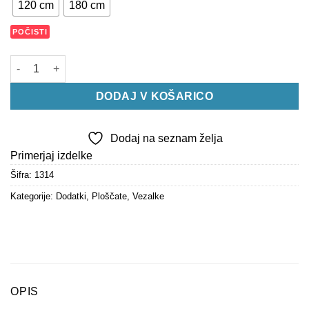
120 cm
180 cm
POČISTI
Vezalke Ploščate ČRNE količina
DODAJ V KOŠARICO
Dodaj na seznam želja
Primerjaj izdelke
Šifra:
1314
Kategorije:
Dodatki
,
Ploščate
,
Vezalke
OPIS