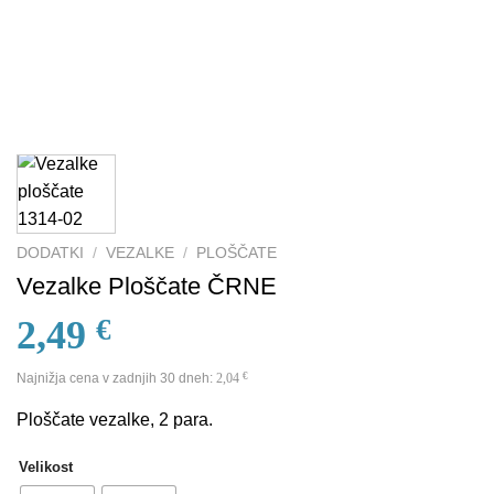
DODATKI
/
VEZALKE
/
PLOŠČATE
Vezalke Ploščate ČRNE
2,49
€
Najnižja cena v zadnjih 30 dneh:
2,04
€
Ploščate vezalke, 2 para.
Velikost