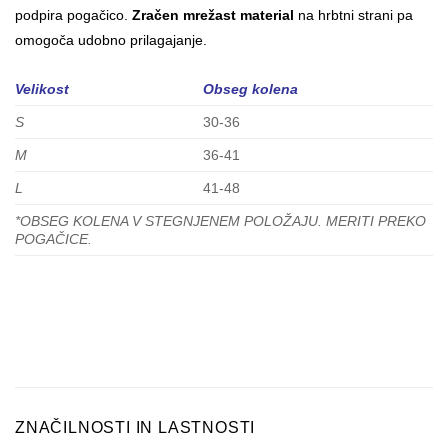
podpira pogačico.
Zračen mrežast material
na hrbtni strani pa
omogoča udobno prilagajanje.
Velikost
Obseg kolena
S
30-36
M
36-41
L
41-48
*OBSEG KOLENA V STEGNJENEM POLOŽAJU. MERITI PREKO
POGAČICE.
ZNAČILNOSTI IN LASTNOSTI