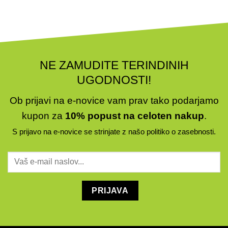
izdelka
na
strani
izdelka
NE ZAMUDITE TERINDINIH
UGODNOSTI!
Ob prijavi na e-novice vam prav tako podarjamo
kupon za
10% popust na celoten nakup
.
S prijavo na e-novice se strinjate z našo
politiko o zasebnosti
.