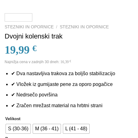
STEZNIKI IN OPORNICE
/
STEZNIKI IN OPORNICE
Dvojni kolenski trak
19,99
€
Najnižja cena v zadnjih 30 dneh:
16,39
€
✔ Dva nastavljiva trakova za boljšo stabilizacijo
✔ Vložek iz gumijaste pene za oporo pogačice
✔ Nedrsečo površina
✔ Zračen mrežast material na hrbtni strani
Velikost
S (30-36)
M (36 - 41)
L (41 - 48)