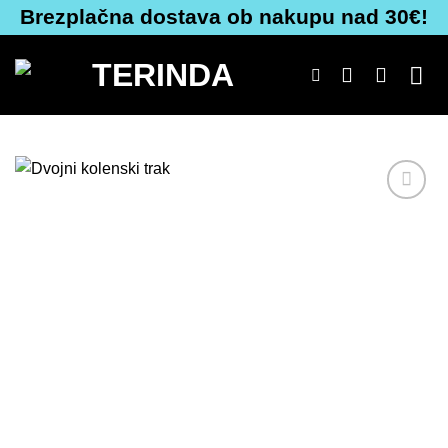
Skoči
Brezplačna dostava ob nakupu nad 30€!
na
vsebino
Dodaj
na
seznam
želja