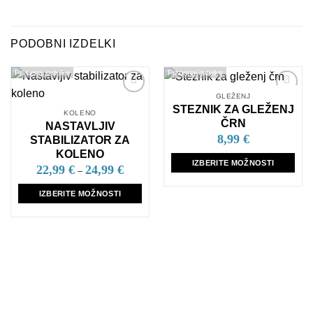
PODOBNI IZDELKI
Primerjaj izdelke
Primerjaj izdelke
GLEŽENJ
Dodaj
Dodaj
STEZNIK ZA GLEŽENJ
na
na
KOLENO
seznam
seznam
ČRN
NASTAVLJIV
želja
želja
8,99
€
STABILIZATOR ZA
KOLENO
IZBERITE MOŽNOSTI
22,99
€
24,99
€
–
Ta
izdelek
IZBERITE MOŽNOSTI
ima
Ta
več
izdelek
različic.
ima
Možnosti
več
lahko
različic.
izberete
Možnosti
na
lahko
strani
izberete