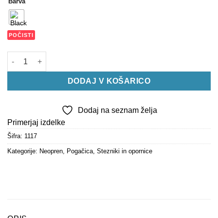
Barva
POČISTI
Dvojni kolenski trak količina
DODAJ V KOŠARICO
Dodaj na seznam želja
Primerjaj izdelke
Šifra:
1117
Kategorije:
Neopren
,
Pogačica
,
Stezniki in opornice