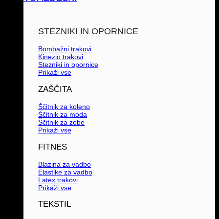
STEZNIKI IN OPORNICE
Bombažni trakovi
Kinezio trakovi
Stezniki in opornice
Prikaži vse
ZAŠČITA
Ščitnik za koleno
Ščitnik za moda
Ščitnik za zobe
Prikaži vse
FITNES
Blazina za vadbo
Elastike za vadbo
Latex trakovi
Prikaži vse
TEKSTIL