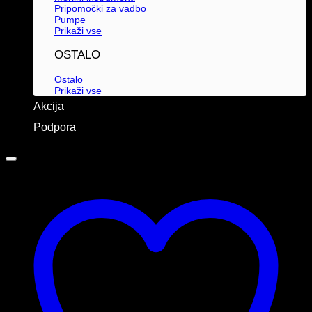
Pripomočki za vadbo
Pumpe
Prikaži vse
OSTALO
Ostalo
Prikaži vse
Akcija
Podpora