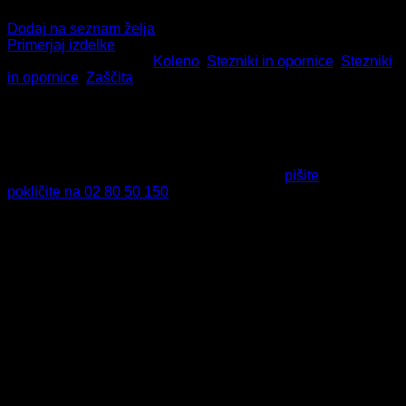
Dodaj na seznam želja
Primerjaj izdelke
Šifra:
1123
Kategorije:
Koleno
,
Stezniki in opornice
,
Stezniki
in opornice
,
Zaščita
HITRA DOSTAVA
Naročila do 13. ure odpremimo že isti dan.
VRAČILO IZDELKOV
Izdelek nam lahko vrnete v 14-dneh od dneva nakupa.
PODPORA PRI NAKUPU
Tukaj smo za vas - v primeru vprašanj nam
pišite
ali nas
pokličite na 02 80 50 150
.
Delovni čas:
Ponedeljek – Petek:
07:00 – 15:00.
VARNO PLAČILO
Preko spleta lahko varno plačate s plačilnimi karticami,
nakazilom na TRR ali izberete plačilo po povzetju.
Opis
Steznik za koleno
Advanced Compression –