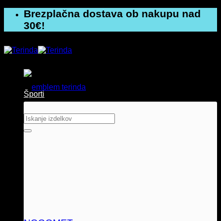
Skoči
Brezplačna dostava ob nakupu nad
na
30€!
vsebino
Športi
Išči: