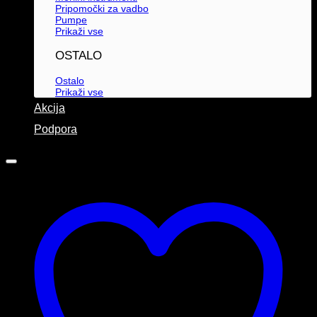
Pripomočki za vadbo
Pumpe
Prikaži vse
OSTALO
Ostalo
Prikaži vse
Akcija
Podpora