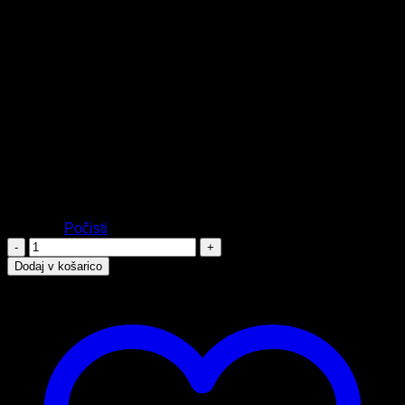
5,99
€
Najnižja cena v zadnjih 30 dneh:
4,91
€
✔ Fluro rumena barva
✔ Dobra vidljivost na igrišču
✔ Lahka zasnova
✔ Primerna za ekipne športe
Junior (9 - 13 let)
Mini (4 -8 let)
Velikost
Senior (14+ let)
Počisti
Markirna
majica
Dodaj v košarico
FLURO
RUMENA
količina