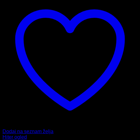
različic.
Možnosti
lahko
izberete
na
strani
izdelka
Dodaj na seznam želja
Hiter ogled