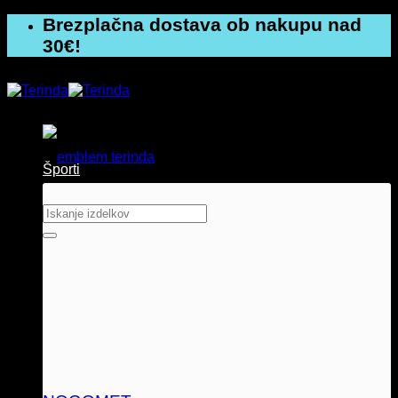
Skoči
Brezplačna dostava ob nakupu nad
na
30€!
vsebino
Športi
Išči: