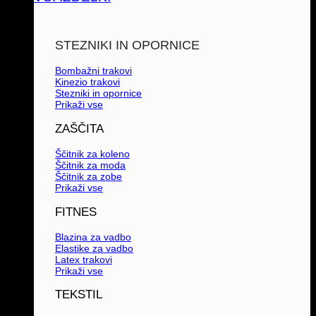
STEZNIKI IN OPORNICE
Bombažni trakovi
Kinezio trakovi
Stezniki in opornice
Prikaži vse
ZAŠČITA
Ščitnik za koleno
Ščitnik za moda
Ščitnik za zobe
Prikaži vse
FITNES
Blazina za vadbo
Elastike za vadbo
Latex trakovi
Prikaži vse
TEKSTIL