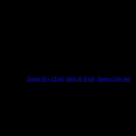
100% Poliester
Navodila
Markirno majico oblecite preko športnih oblačil. Po uporabi jo
po potrebi operite skladno z navodili proizvajalca in shranite
na suhem mestu.
Dodatne podrobnosti
Teža
Ni na voljo
Dimenzije
Ni na voljo
Velikost
Junior (9 – 13 let)
,
Mini (4 -8 let)
,
Senior (14+ let)
Mnenja (0)
Mnenja
There are no reviews yet
Samo prijavljeni uporabniki, ki so kupili ta izdelek, lahko