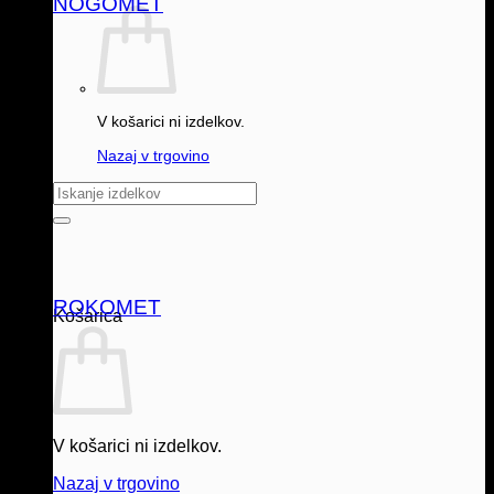
NOGOMET
V košarici ni izdelkov.
Nazaj v trgovino
Išči:
ROKOMET
Košarica
V košarici ni izdelkov.
Nazaj v trgovino