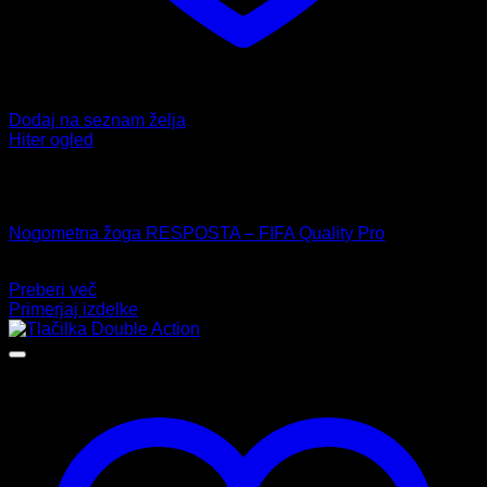
Dodaj na seznam želja
Hiter ogled
Ni na zalogi
Nogomet
Nogometna žoga RESPOSTA – FIFA Quality Pro
103,55
€
Preberi več
Primerjaj izdelke