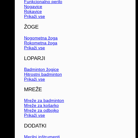
Funkcionalno perilo
Nogavice
Rokavice
Prikaži vse
ŽOGE
Nogometna žoga
Rokometna žoga
Prikaži vse
LOPARJI
Badminton žogice
Hitrostni badminton
Prikaži vse
MREŽE
Mreže za badminton
Mreže za košarko
Mreže za odbojko
Prikaži vse
DODATKI
Merilni inštrumenti