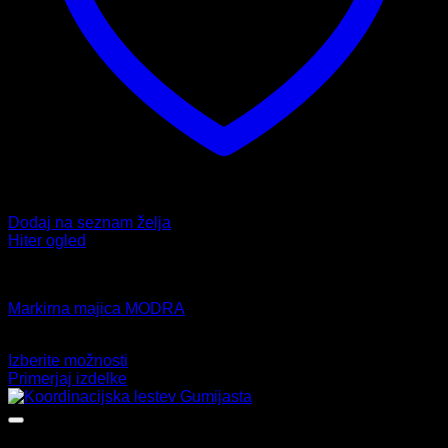
Dodaj na seznam želja
Hiter ogled
Dodatki
Markirna majica MODRA
5,99
€
Izberite možnosti
Ta
Primerjaj izdelke
izdelek
ima
več