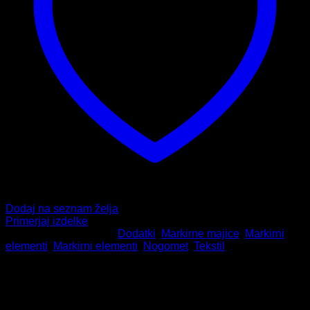
Dodaj na seznam želja
Primerjaj izdelke
Šifra:
1302
Kategorije:
Dodatki
,
Markirne majice
,
Markirni
elementi
,
Markirni elementi
,
Nogomet
,
Tekstil
HITRA DOSTAVA
Naročila do 13. ure odpremimo že isti dan.
VRAČILO IZDELKOV
Izdelek nam lahko vrnete v 14-dneh od dneva nakupa.
PODPORA PRI NAKUPU