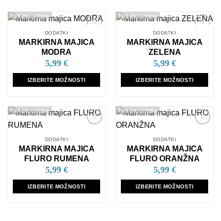
Primerjaj izdelke
Primerjaj izdelke
DODATKI
DODATKI
Dodaj
Dodaj
MARKIRNA MAJICA
MARKIRNA MAJICA
na
na
seznam
seznam
MODRA
ZELENA
želja
želja
5,99
€
5,99
€
IZBERITE MOŽNOSTI
IZBERITE MOŽNOSTI
Ta
Ta
izdelek
izdelek
Primerjaj izdelke
Primerjaj izdelke
ima
ima
več
več
Dodaj
Dodaj
različic.
različic.
na
na
DODATKI
DODATKI
Možnosti
Možnosti
seznam
seznam
MARKIRNA MAJICA
MARKIRNA MAJICA
želja
želja
lahko
lahko
FLURO RUMENA
FLURO ORANŽNA
izberete
izberete
5,99
€
5,99
€
na
na
strani
strani
IZBERITE MOŽNOSTI
IZBERITE MOŽNOSTI
izdelka
izdelka
Ta
Ta
izdelek
izdelek
ima
ima