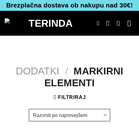
Skoči
Brezplačna dostava ob nakupu nad 30€!
na
vsebino
DODATKI
/
MARKIRNI
ELEMENTI
FILTRIRAJ