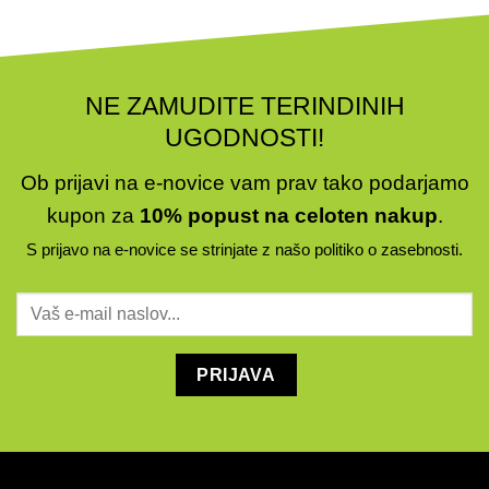
več
več
različic.
različic.
Možnosti
Možnosti
lahko
lahko
NE ZAMUDITE TERINDINIH
izberete
izberete
UGODNOSTI!
na
na
strani
strani
izdelka
izdelka
Ob prijavi na e-novice vam prav tako podarjamo
kupon za
10% popust na celoten nakup
.
S prijavo na e-novice se strinjate z našo
politiko o zasebnosti
.