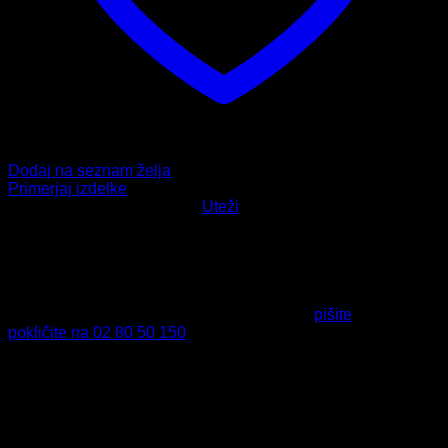
Dodaj na seznam želja
Primerjaj izdelke
Šifra:
1452-744
Kategorija:
Uteži
HITRA DOSTAVA
Naročila do 13. ure odpremimo že isti dan.
VRAČILO IZDELKOV
Izdelek nam lahko vrnete v 14-dneh od dneva nakupa.
PODPORA PRI NAKUPU
Tukaj smo za vas - v primeru vprašanj nam
pišite
ali nas
pokličite na 02 80 50 150
.
Delovni čas:
Ponedeljek – Petek:
07:00 – 15:00.
VARNO PLAČILO
Preko spleta lahko varno plačate s plačilnimi karticami,
nakazilom na TRR ali izberete plačilo po povzetju.