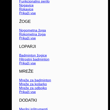
Funkcionalno perilo
Nogavice
Rokavice
Prikaži vse
ŽOGE
Nogometna žoga
Rokometna žoga
Prikaži vse
LOPARJI
Badminton žogice
Hitrostni badminton
Prikaži vse
MREŽE
Mreže za badminton
Mreže za košarko
Mreže za odbojko
Prikaži vse
DODATKI
Merilni inštrumenti