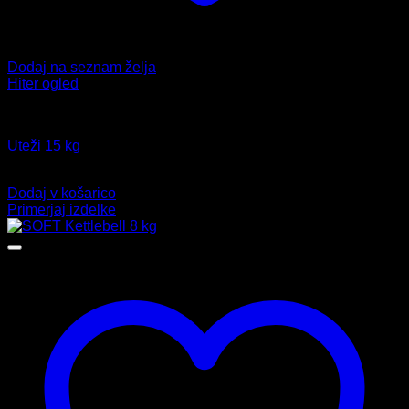
Dodaj na seznam želja
Hiter ogled
Fitnes
Uteži 15 kg
Izvirna
Trenutna
49,99
€
39,59
€
cena
cena
Dodaj v košarico
je
je:
Primerjaj izdelke
bila:
39,59 €.
49,99 €.