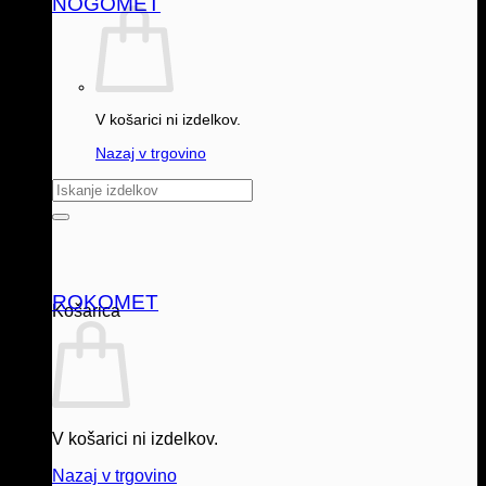
NOGOMET
V košarici ni izdelkov.
Nazaj v trgovino
Išči:
ROKOMET
Košarica
V košarici ni izdelkov.
Nazaj v trgovino