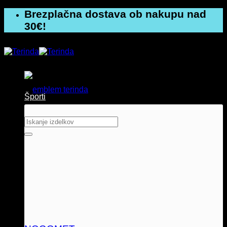
Skoči
Brezplačna dostava ob nakupu nad
na
30€!
vsebino
Športi
Išči: