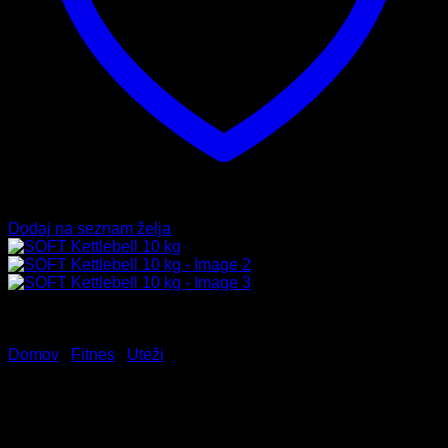
Dodaj na seznam želja
Domov
/
Fitnes
/
Uteži
SOFT Kettlebell 10 kg