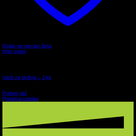
Dodaj na seznam želja
Hiter ogled
Ni na zalogi
Fitnes
Uteži za gležnje – 2 kg
23,99
€
Preberi več
Primerjaj izdelke