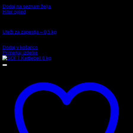
Dodaj na seznam želja
Hiter ogled
Fitnes
Uteži za zapestja – 0,5 kg
16,99
€
Dodaj v košarico
Primerjaj izdelke