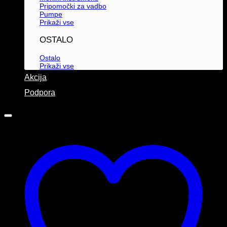
Pripomočki za vadbo
Pumpe
Prikaži vse
OSTALO
Ostalo
Prikaži vse
Akcija
Podpora