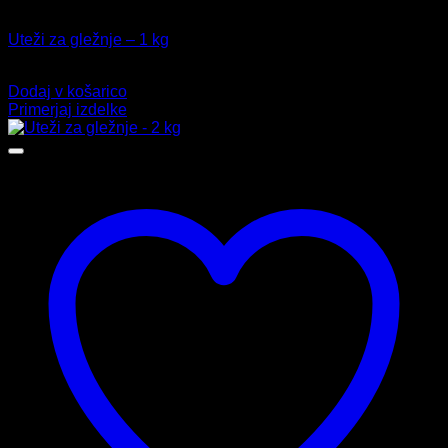
Fitnes
Uteži za gležnje – 1 kg
18,99
€
Dodaj v košarico
Primerjaj izdelke