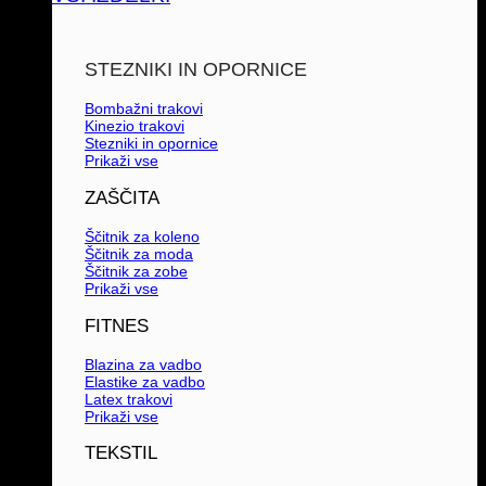
STEZNIKI IN OPORNICE
Bombažni trakovi
Kinezio trakovi
Stezniki in opornice
Prikaži vse
ZAŠČITA
Ščitnik za koleno
Ščitnik za moda
Ščitnik za zobe
Prikaži vse
FITNES
Blazina za vadbo
Elastike za vadbo
Latex trakovi
Prikaži vse
TEKSTIL