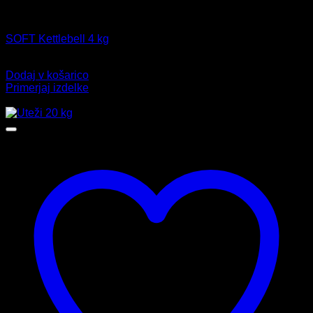
Uteži
SOFT Kettlebell 4 kg
25,99
€
Dodaj v košarico
Primerjaj izdelke
-40%