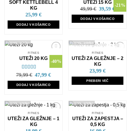
SOFT KETTLEBELL 4
UTEŽI 15 KG
na
na
-21%
seznam
seznam
Izvirna
Trenutna
KG
49,99
€
39,59
€
cena
cena
želja
želja
25,99
€
je
je:
DODAJ V KOŠARICO
bila:
39,59 €.
49,99 €.
DODAJ V KOŠARICO
Primerjaj izdelke
Primerjaj izdelke
NI NA ZALOGI
FITNES
FITNES
Dodaj
Dodaj
UTEŽI 20 KG
UTEŽI ZA GLEŽNJE – 2
na
na
-40%
seznam
seznam
KG
želja
želja
23,99
€
Ocenjeno
Izvirna
Trenutna
79,99
€
47,99
€
cena
cena
5.00
od 5
PREBERI VEČ
je
je:
DODAJ V KOŠARICO
bila:
47,99 €.
79,99 €.
Primerjaj izdelke
Primerjaj izdelke
FITNES
FITNES
Dodaj
Dodaj
UTEŽI ZA GLEŽNJE – 1
UTEŽI ZA ZAPESTJA –
na
na
seznam
seznam
KG
0,5 KG
želja
želja