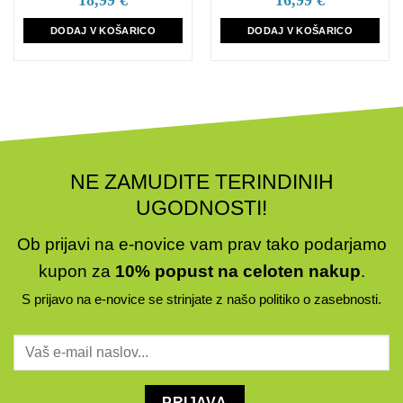
18,99
€
16,99
€
DODAJ V KOŠARICO
DODAJ V KOŠARICO
NE ZAMUDITE TERINDINIH
UGODNOSTI!
Ob prijavi na e-novice vam prav tako podarjamo
kupon za
10% popust na celoten nakup
.
S prijavo na e-novice se strinjate z našo
politiko o zasebnosti
.