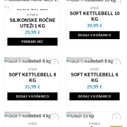
UTEŽI
NI NA ZALOGI
Dodaj
Dodaj
SOFT KETTLEBELL 10
na
na
FITNES
seznam
seznam
KG
SILIKONSKE ROČNE
želja
želja
39,99
€
UTEŽI 1 KG
29,99
€
DODAJ V KOŠARICO
PREBERI VEČ
Primerjaj izdelke
Primerjaj izdelke
UTEŽI
UTEŽI
Dodaj
Dodaj
SOFT KETTLEBELL 8
SOFT KETTLEBELL 6
na
na
seznam
seznam
KG
KG
želja
želja
35,99
€
29,99
€
DODAJ V KOŠARICO
DODAJ V KOŠARICO
Primerjaj izdelke
Primerjaj izdelke
UTEŽI
FITNES
Dodaj
Dodaj