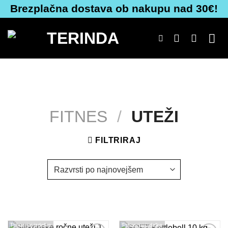
Skoči
Brezplačna dostava ob nakupu nad 30€!
na
vsebino
FITNES
/
UTEŽI
FILTRIRAJ
Primerjaj izdelke
Primerjaj izdelke