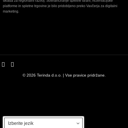
sklada za regionalni razvoj. Sofinanciranje spletne strani, rezervacijske
platforme in spletne trgovine je bilo pridobljeno preko Vavčerja za digitalni
marketing.
© 2026 Terinda d.o.o. | Vse pravice pridržane.