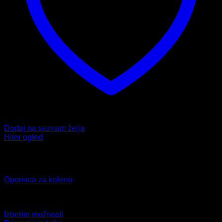
Dodaj na seznam želja
Hiter ogled
Ni na zalogi
Koleno
Opornica za koleno
Ocenjeno
5.00
od 5
42,99
€
Izberite možnosti