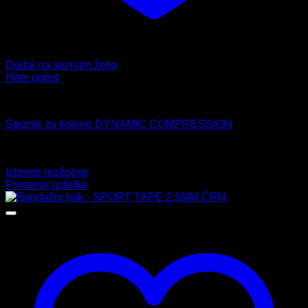
Dodaj na seznam želja
Hiter ogled
Ostalo
Steznik za koleno DYNAMIC COMPRESSION
Ocenjeno
5.00
od 5
14,99
€
Izberite možnosti
Ta
Primerjaj izdelke
izdelek
ima
več
različic.
Možnosti
lahko
izberete
na
strani
izdelka