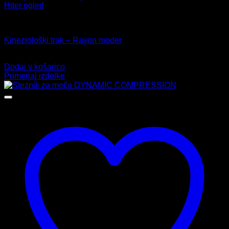
Hiter ogled
Kinezio trakovi
Kineziološki trak – Rayon moder
13,99
€
Dodaj v košarico
Primerjaj izdelke