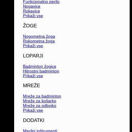
Funkcionalno perilo
Nogavice
Rokavice
Prikaži vse
ŽOGE
Nogometna žoga
Rokometna žoga
Prikaži vse
LOPARJI
Badminton žogice
Hitrostni badminton
Prikaži vse
MREŽE
Mreže za badminton
Mreže za košarko
Mreže za odbojko
Prikaži vse
DODATKI
Merilni inštrumenti