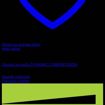
Dodaj na seznam želja
Hiter ogled
Stezniki in opornice
Steznik za meča DYNAMIC COMPRESSION
12,99
€
Izberite možnosti
Ta
Primerjaj izdelke
izdelek
ima
več
različic.
Možnosti