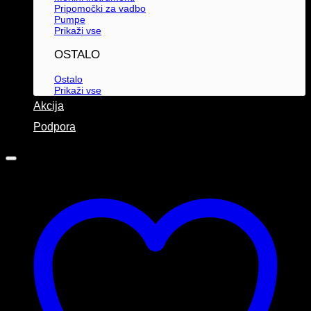
Pripomočki za vadbo
Pumpe
Prikaži vse
OSTALO
Ostalo
Prikaži vse
Akcija
Podpora