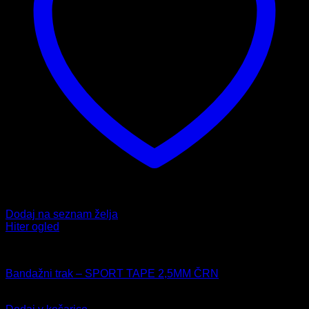
Dodaj na seznam želja
Hiter ogled
Bombažni trakovi
Bandažni trak – SPORT TAPE 2,5MM ČRN
9,99
€