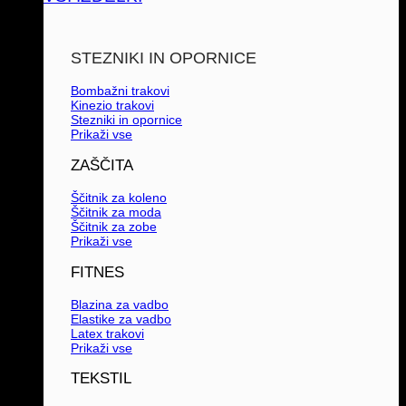
STEZNIKI IN OPORNICE
Bombažni trakovi
Kinezio trakovi
Stezniki in opornice
Prikaži vse
ZAŠČITA
Ščitnik za koleno
Ščitnik za moda
Ščitnik za zobe
Prikaži vse
FITNES
Blazina za vadbo
Elastike za vadbo
Latex trakovi
Prikaži vse
TEKSTIL