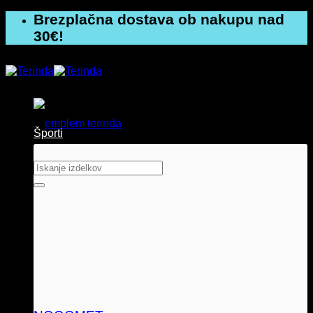
Skoči
Brezplačna dostava ob nakupu nad
na
30€!
vsebino
Športi
Išči: