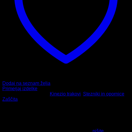
Dodaj na seznam želja
Primerjaj izdelke
Šifra:
1105
Kategorije:
Kinezio trakovi
,
Stezniki in opornice
,
Zaščita
HITRA DOSTAVA
Naročila do 13. ure odpremimo že isti dan.
VRAČILO IZDELKOV
Izdelek nam lahko vrnete v 14-dneh od dneva nakupa.
PODPORA PRI NAKUPU
Tukaj smo za vas - v primeru vprašanj nam
pišite
ali nas