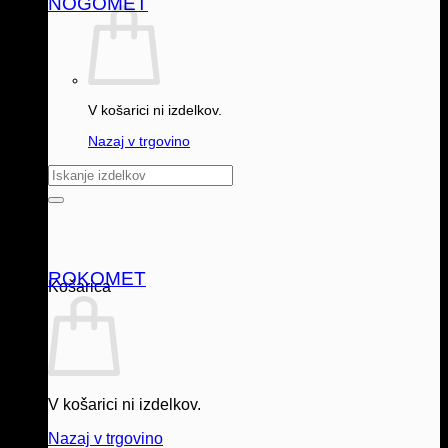
NOGOMET
V košarici ni izdelkov.
Nazaj v trgovino
Išči:
ROKOMET
Košarica
V košarici ni izdelkov.
Nazaj v trgovino