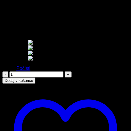
Najnižja cena v zadnjih 30 dneh:
9,99
€
✔ Obstojnost: 5 dni
✔ Dolžina: 5 m
✔ Širina: 5 cm
✔ Vodoodporen
Barva
Počisti
Kineziološki
trak
Dodaj v košarico
količina