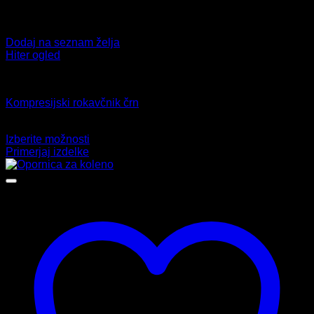
Dodaj na seznam želja
Hiter ogled
Stezniki in opornice
Kompresijski rokavčnik črn
23,99
€
Izberite možnosti
Ta
Primerjaj izdelke
izdelek
ima
več
različic.
Možnosti
lahko
izberete
na
strani
izdelka