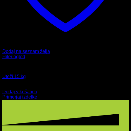
Dodaj na seznam želja
Hiter ogled
Fitnes
Uteži 15 kg
Izvirna
Trenutna
49,99
€
39,59
€
cena
cena
Dodaj v košarico
je
je:
Primerjaj izdelke
bila:
39,59 €.
49,99 €.