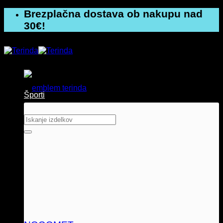
Skoči
Brezplačna dostava ob nakupu nad
na
30€!
vsebino
Športi
Išči: