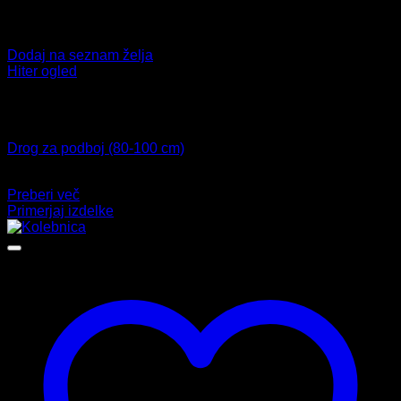
Dodaj na seznam želja
Hiter ogled
Ni na zalogi
Drog za podboj
Drog za podboj (80-100 cm)
29,99
€
Preberi več
Primerjaj izdelke