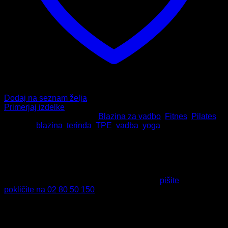
Dodaj na seznam želja
Primerjaj izdelke
Šifra:
1453-09
Kategorije:
Blazina za vadbo
,
Fitnes
,
Pilates
Oznake:
blazina
,
terinda
,
TPE
,
vadba
,
yoga
HITRA DOSTAVA
Naročila do 13. ure odpremimo že isti dan.
VRAČILO IZDELKOV
Izdelek nam lahko vrnete v 14-dneh od dneva nakupa.
PODPORA PRI NAKUPU
Tukaj smo za vas - v primeru vprašanj nam
pišite
ali nas
pokličite na 02 80 50 150
.
Delovni čas:
Ponedeljek – Petek:
07:00 – 15:00.
VARNO PLAČILO