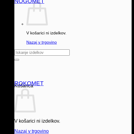
NOGOMET
V košarici ni izdelkov.
Nazaj v trgovino
Išči:
ROKOMET
Košarica
V košarici ni izdelkov.
Nazaj v trgovino