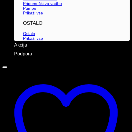
Pripomočki za vadbo
Pumpe
Prikaži vse
OSTALO
Ostalo
Prikaži vse
Akcija
Podpora