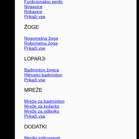
Funkcionalno perilo
Nogavice
Rokavice
Prikaži vse
ŽOGE
Nogometna žoga
Rokometna žoga
Prikaži vse
LOPARJI
Badminton žogice
Hitrostni badminton
Prikaži vse
MREŽE
Mreže za badminton
Mreže za košarko
Mreže za odbojko
Prikaži vse
DODATKI
Merilni inštrumenti