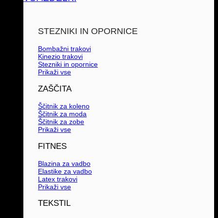
STEZNIKI IN OPORNICE
Bombažni trakovi
Kinezio trakovi
Stezniki in opornice
Prikaži vse
ZAŠČITA
Ščitnik za koleno
Ščitnik za moda
Ščitnik za zobe
Prikaži vse
FITNES
Blazina za vadbo
Elastike za vadbo
Latex trakovi
Prikaži vse
TEKSTIL