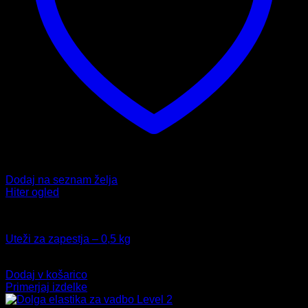
Dodaj na seznam želja
Hiter ogled
Fitnes
Uteži za zapestja – 0,5 kg
16,99
€
Dodaj v košarico
Primerjaj izdelke