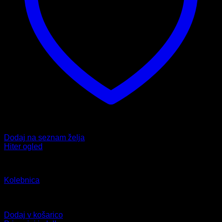
Dodaj na seznam želja
Hiter ogled
Fitnes
Kolebnica
Ocenjeno
5.00
od 5
6,99
€
Dodaj v košarico