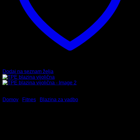
Dodaj na seznam želja
Domov
/
Fitnes
/
Blazina za vadbo
TPE blazina vijolična
24,99
€