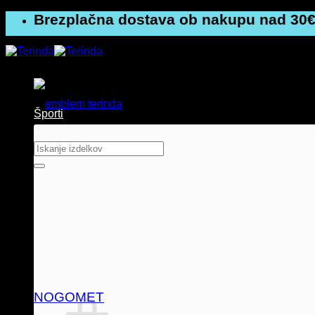
Skoči
Brezplačna dostava ob nakupu nad 30€
na
vsebino
Športi
Išči:
NOGOMET