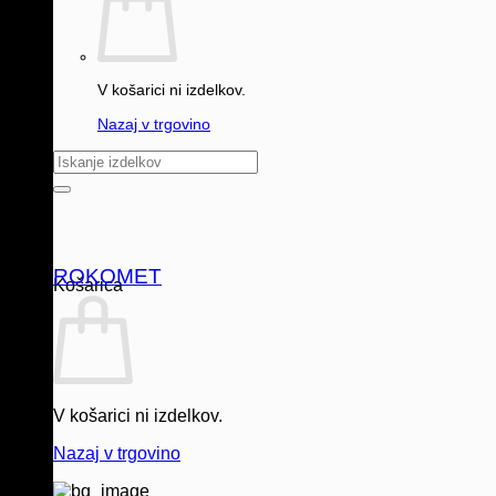
V košarici ni izdelkov.
Nazaj v trgovino
Išči:
ROKOMET
Košarica
V košarici ni izdelkov.
Nazaj v trgovino