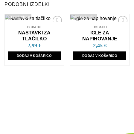
PODOBNI IZDELKI
Primerjaj izdelke
Primerjaj izdelke
DODATKI
DODATKI
Dodaj
Dodaj
NASTAVKI ZA
IGLE ZA
na
na
seznam
seznam
TLAČILKO
NAPIHOVANJE
želja
želja
2,99
€
2,45
€
DODAJ V KOŠARICO
DODAJ V KOŠARICO