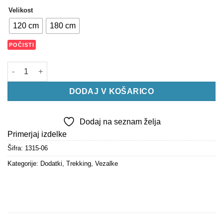
Velikost
120 cm
180 cm
POČISTI
Vezalke Treking ČRNO / BELE količina
DODAJ V KOŠARICO
Dodaj na seznam želja
Primerjaj izdelke
Šifra:
1315-06
Kategorije:
Dodatki
,
Trekking
,
Vezalke