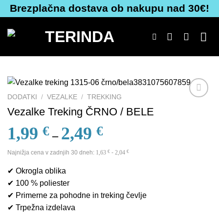
Skoči
Brezplačna dostava ob nakupu nad 30€!
na
vsebino
DODATKI
/
VEZALKE
/
TREKKING
Dodaj
Vezalke Treking ČRNO / BELE
na
seznam
1,99
€
2,49
€
–
želja
Najnižja cena v zadnjih 30 dneh:
1,63
€
-
2,04
€
✔ Okrogla oblika
✔ 100 % poliester
✔ Primerne za pohodne in treking čevlje
✔ Trpežna izdelava