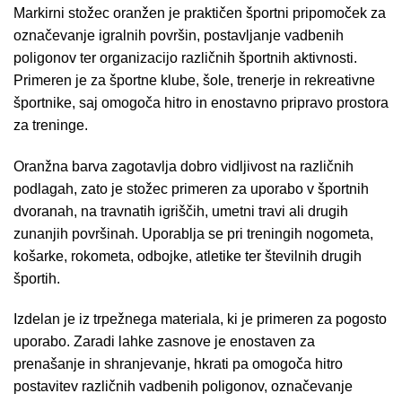
Markirni stožec oranžen je praktičen športni pripomoček za
označevanje igralnih površin, postavljanje vadbenih
poligonov ter organizacijo različnih športnih aktivnosti.
Primeren je za športne klube, šole, trenerje in rekreativne
športnike, saj omogoča hitro in enostavno pripravo prostora
za treninge.
Oranžna barva zagotavlja dobro vidljivost na različnih
podlagah, zato je stožec primeren za uporabo v športnih
dvoranah, na travnatih igriščih, umetni travi ali drugih
zunanjih površinah. Uporablja se pri treningih nogometa,
košarke, rokometa, odbojke, atletike ter številnih drugih
športih.
Izdelan je iz trpežnega materiala, ki je primeren za pogosto
uporabo. Zaradi lahke zasnove je enostaven za
prenašanje in shranjevanje, hkrati pa omogoča hitro
postavitev različnih vadbenih poligonov, označevanje