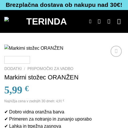
Skoči
Brezplačna dostava ob nakupu nad 30€!
na
vsebino
Dodaj
na
DODATKI
/
PRIPOMOČKI ZA VADBO
seznam
Markirni stožec ORANŽEN
želja
5,99
€
Najnižja cena v zadnjih 30 dneh:
4,91
€
✔ Dobro vidna oranžna barva
✔ Primeren za notranjo in zunanjo uporabo
✔ Lahka in trpežna zasnova