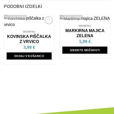
PODOBNI IZDELKI
Primerjaj izdelke
Primerjaj izdelke
DODATKI
Dodaj
Dodaj
MARKIRNA MAJICA
na
na
DODATKI
seznam
seznam
ZELENA
KOVINSKA PIŠČALKA
želja
želja
5,99
€
Z VRVICO
3,99
€
IZBERITE MOŽNOSTI
Ta
DODAJ V KOŠARICO
izdelek
ima
več
različic.
Možnosti
lahko
izberete
na
strani
izdelka