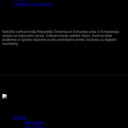
Pravilnik o zasebnosti
Naložbo sofinancirata Republika Slovenija in Evropska unija iz Evropskega
sklada za regionalni razvoj. Sofinanciranje spletne strani, rezervacijske
platforme in spletne trgovine je bilo pridobljeno preko Vavčerja za digitalni
marketing.
© 2026 Terinda d.o.o. | Vse pravice pridržane.
Športi
Nogomet
Rokomet