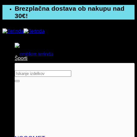
Skoči
Brezplačna dostava ob nakupu nad
na
30€!
vsebino
Športi
Išči: