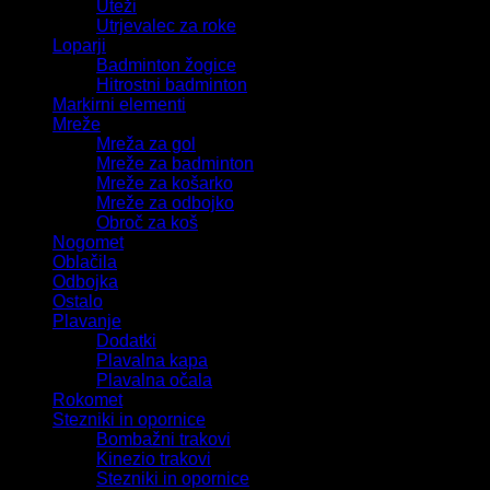
Uteži
Utrjevalec za roke
Loparji
Badminton žogice
Hitrostni badminton
Markirni elementi
Mreže
Mreža za gol
Mreže za badminton
Mreže za košarko
Mreže za odbojko
Obroč za koš
Nogomet
Oblačila
Odbojka
Ostalo
Plavanje
Dodatki
Plavalna kapa
Plavalna očala
Rokomet
Stezniki in opornice
Bombažni trakovi
Kinezio trakovi
Stezniki in opornice