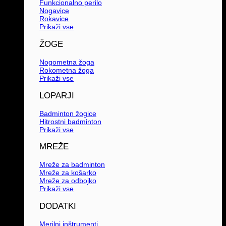
Funkcionalno perilo
Nogavice
Rokavice
Prikaži vse
ŽOGE
Nogometna žoga
Rokometna žoga
Prikaži vse
LOPARJI
Badminton žogice
Hitrostni badminton
Prikaži vse
MREŽE
Mreže za badminton
Mreže za košarko
Mreže za odbojko
Prikaži vse
DODATKI
Merilni inštrumenti