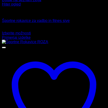
Hiter ogled
Fitnes
Športne rokavice za vadbo in fitnes sive
15,99
€
Izberite možnosti
Ta
Primerjaj izdelke
izdelek
ima
več
različic.
Možnosti
lahko
izberete
na
strani
izdelka