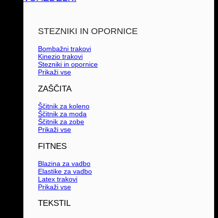
STEZNIKI IN OPORNICE
Bombažni trakovi
Kinezio trakovi
Stezniki in opornice
Prikaži vse
ZAŠČITA
Ščitnik za koleno
Ščitnik za moda
Ščitnik za zobe
Prikaži vse
FITNES
Blazina za vadbo
Elastike za vadbo
Latex trakovi
Prikaži vse
TEKSTIL