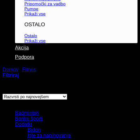
Pripomočki za vadbo
Pumpe
Prikaži vse
OSTALO
Ostalo
Prikaži vse
Akcija
Podpora
Domov
/
Fitnes
/
Rokavice
Filtriraj
Razvrščeno
Prikaz vseh 3 rezultatov
po
datumu
Kategorije izdelkov
Badminton
Borilni športi
Dodatki
Bidon
Igle za napihovanje