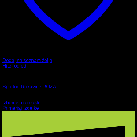
Dodaj na seznam želja
Hiter ogled
Fitnes
Športne Rokavice ROZA
15,99
€
Izberite možnosti
Ta
Primerjaj izdelke
izdelek
ima
več
različic.
Možnosti