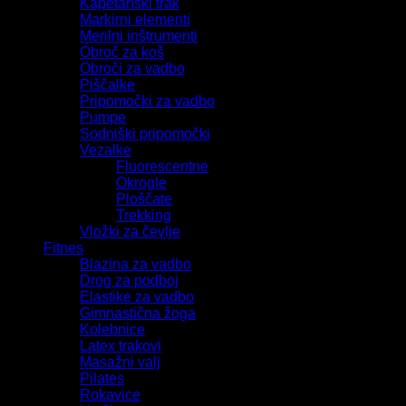
Kapetanski trak
Markirni elementi
Merilni inštrumenti
Obroč za koš
Obroči za vadbo
Piščalke
Pripomočki za vadbo
Pumpe
Sodniški pripomočki
Vezalke
Fluorescentne
Okrogle
Ploščate
Trekking
Vložki za čevlje
Fitnes
Blazina za vadbo
Drog za podboj
Elastike za vadbo
Gimnastična žoga
Kolebnice
Latex trakovi
Masažni valj
Pilates
Rokavice