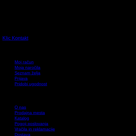
TERINDA d.o.o.
Ljubljanska cesta 14, 2310 Slovenska Bistrica, Slovenija
PE Leskovec 90, 2331 Slovenska Bistrica, Slovenija
Klic
Kontakt
Moj račun
Moj račun
Moja naročila
Seznam želja
Prijava
Pridobi ugodnost
Informacije
O nas
Prodajna mesta
Katalog
Pogoji poslovanja
Vračila in reklamacije
Dostava