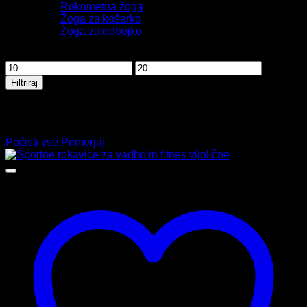
Rokometna žoga
Žoga za košarko
Žoga za odbojko
Filtriraj po ceni
Min
Max
cena
cena
Filtriraj
Primerjava izdelkov
Ni izdelkov za primerjavo
Počisti vse
Primerjaj