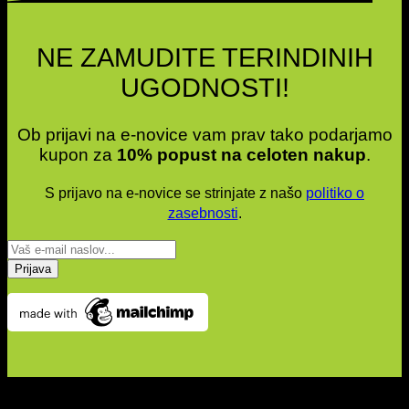
lahko
izberete
na
NE ZAMUDITE TERINDINIH
strani
izdelka
UGODNOSTI!
Ob prijavi na e-novice vam prav tako podarjamo
kupon za
10% popust na celoten nakup
.
S prijavo na e-novice se strinjate z našo
politiko o
zasebnosti
.