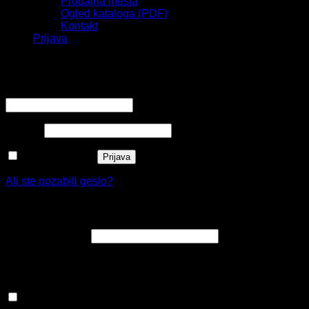
Prodajna mesta
Ogled kataloga (PDF)
Kontakt
Prijava
Prijava
Zahtevano
Uporabniško ime ali e-poštni naslov
*
Zahtevano
Geslo
*
Zapomni si me
Prijava
Ali ste pozabili geslo?
Registracija
Zahtevano
E-poštni naslov
*
Na e-poštni naslov boste prejeli povezavo za nastavitev
novega gesla.
Prijavite se na naše e-novičke, ne zamudite ugodnosti in