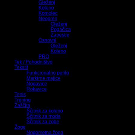
Gleženj
Koleno
Komolec
Neopren
Gleženj
Pogačica
Zapestje
Osnovni
Gleženj
Koleno
PRO
Tek / Pohodništvo
Tekstil
Funkcionalno perilo
Markirne majice
Nogavice
Rokavice
Tenis
Trening
Zaščita
Ščitnik za koleno
Ščitnik za moda
Ščitnik za zobe
Žoge
Nogometna žoga