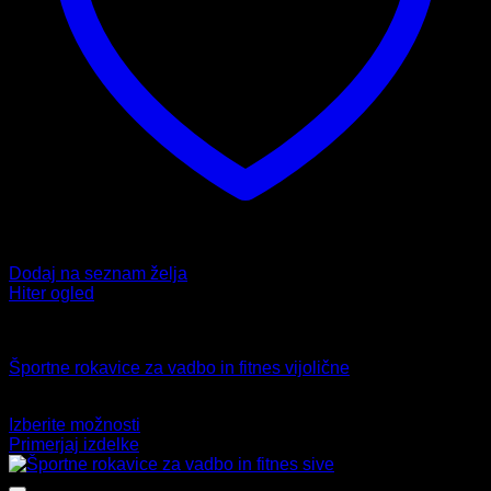
Dodaj na seznam želja
Hiter ogled
Fitnes
Športne rokavice za vadbo in fitnes vijolične
15,99
€
Izberite možnosti
Ta
Primerjaj izdelke
izdelek
ima