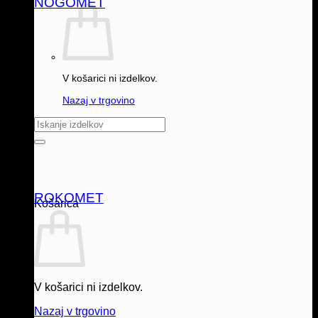
NOGOMET
V košarici ni izdelkov.
Nazaj v trgovino
Išči:
ROKOMET
Košarica
V košarici ni izdelkov.
Nazaj v trgovino