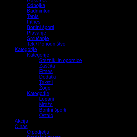
Odbojka
Badminton
Tenis
Fitnes
Borilni športi
Plavanje
Smučanje
Tek / Pohodništvo
Kategorije
Kategorije
Stezniki in opornice
Zaščita
Fitnes
Dodatki
Tekstil
Žoge
Kategorije
Loparji
Mreže
Borilni športi
Ostalo
Akcija
O nas
O podjetju