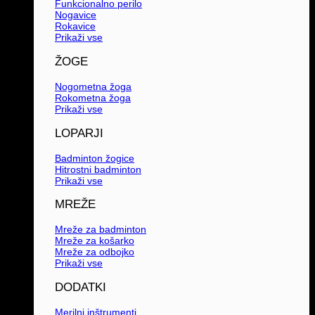
Funkcionalno perilo
Nogavice
Rokavice
Prikaži vse
ŽOGE
Nogometna žoga
Rokometna žoga
Prikaži vse
LOPARJI
Badminton žogice
Hitrostni badminton
Prikaži vse
MREŽE
Mreže za badminton
Mreže za košarko
Mreže za odbojko
Prikaži vse
DODATKI
Merilni inštrumenti