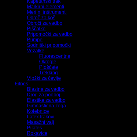
Kapetanski trak
Markirni elementi
Merilni inštrumenti
Obroč za koš
Obroči za vadbo
Piščalke
Pripomočki za vadbo
Pumpe
Sodniški pripomočki
Vezalke
Fluorescentne
Okrogle
Ploščate
Trekking
Vložki za čevlje
Fitnes
Blazina za vadbo
Drog za podboj
Elastike za vadbo
Gimnastična žoga
Kolebnice
Latex trakovi
Masažni valj
Pilates
Rokavice