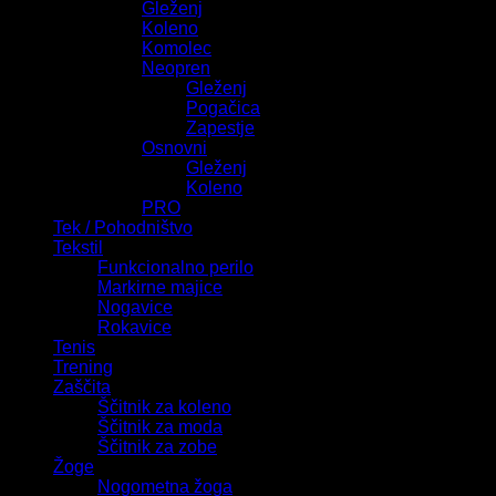
Gleženj
Koleno
Komolec
Neopren
Gleženj
Pogačica
Zapestje
Osnovni
Gleženj
Koleno
PRO
Tek / Pohodništvo
Tekstil
Funkcionalno perilo
Markirne majice
Nogavice
Rokavice
Tenis
Trening
Zaščita
Ščitnik za koleno
Ščitnik za moda
Ščitnik za zobe
Žoge
Nogometna žoga