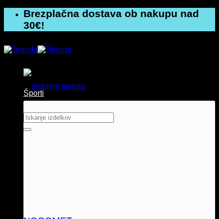
Skoči
Brezplačna dostava ob nakupu nad
na
30€!
vsebino
Športi
Išči: