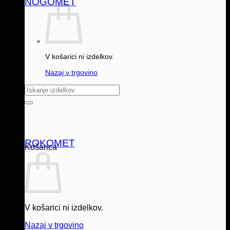
NOGOMET
V košarici ni izdelkov.
Nazaj v trgovino
Išči:
ROKOMET
Košarica
V košarici ni izdelkov.
Nazaj v trgovino