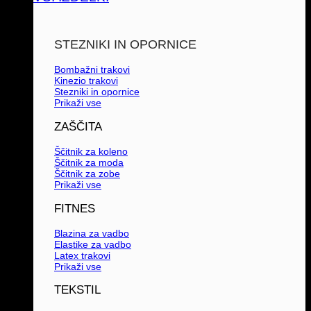
STEZNIKI IN OPORNICE
Bombažni trakovi
Kinezio trakovi
Stezniki in opornice
Prikaži vse
ZAŠČITA
Ščitnik za koleno
Ščitnik za moda
Ščitnik za zobe
Prikaži vse
FITNES
Blazina za vadbo
Elastike za vadbo
Latex trakovi
Prikaži vse
TEKSTIL