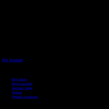
TERINDA d.o.o.
Ljubljanska cesta 14, 2310 Slovenska Bistrica, Slovenija
PE Leskovec 90, 2331 Slovenska Bistrica, Slovenija
Klic
Kontakt
Moj račun
Moj račun
Moja naročila
Seznam želja
Prijava
Pridobi ugodnost
Informacije