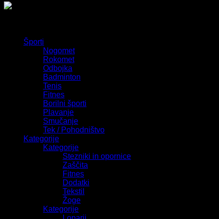
Športi
Nogomet
Rokomet
Odbojka
Badminton
Tenis
Fitnes
Borilni športi
Plavanje
Smučanje
Tek / Pohodništvo
Kategorije
Kategorije
Stezniki in opornice
Zaščita
Fitnes
Dodatki
Tekstil
Žoge
Kategorije
Loparji