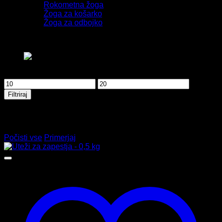
Rokometna žoga
Žoga za košarko
Žoga za odbojko
BARVA
Filtriraj po ceni
Min
Max
cena
cena
Filtriraj
Primerjava izdelkov
Ni izdelkov za primerjavo
Počisti vse
Primerjaj