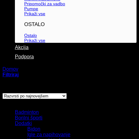
Pripomočki za vadbo
Pumpe
Prikaži vse
OSTALO
Ostalo
Prikaži vse
Akcija
Podpora
Domov
/
Izdelki označeni z “5kg”
Filtriraj
Prikaz rezultata
Kategorije izdelkov
Badminton
Borilni športi
Dodatki
Bidon
Igle za napihovanje