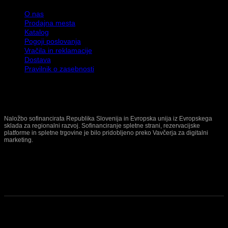
O nas
Prodajna mesta
Katalog
Pogoji poslovanja
Vračila in reklamacije
Dostava
Pravilnik o zasebnosti
Naložbo sofinancirata Republika Slovenija in Evropska unija iz Evropskega
sklada za regionalni razvoj. Sofinanciranje spletne strani, rezervacijske
platforme in spletne trgovine je bilo pridobljeno preko Vavčerja za digitalni
marketing.
© 2026 Terinda d.o.o. | Vse pravice pridržane.