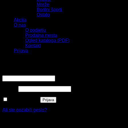
Mreže
Borilni športi
Ostalo
Akcija
O nas
O podjetju
Prodajna mesta
Ogled kataloga (PDF)
Kontakt
Prijava
Prijava
Zahtevano
Uporabniško ime ali e-poštni naslov
*
Zahtevano
Geslo
*
Zapomni si me
Prijava
Ali ste pozabili geslo?
Registracija