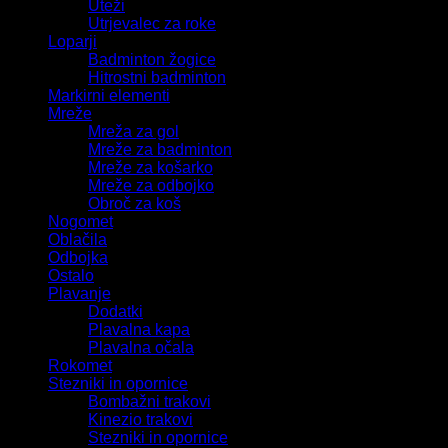
Uteži
Utrjevalec za roke
Loparji
Badminton žogice
Hitrostni badminton
Markirni elementi
Mreže
Mreža za gol
Mreže za badminton
Mreže za košarko
Mreže za odbojko
Obroč za koš
Nogomet
Oblačila
Odbojka
Ostalo
Plavanje
Dodatki
Plavalna kapa
Plavalna očala
Rokomet
Stezniki in opornice
Bombažni trakovi
Kinezio trakovi
Stezniki in opornice