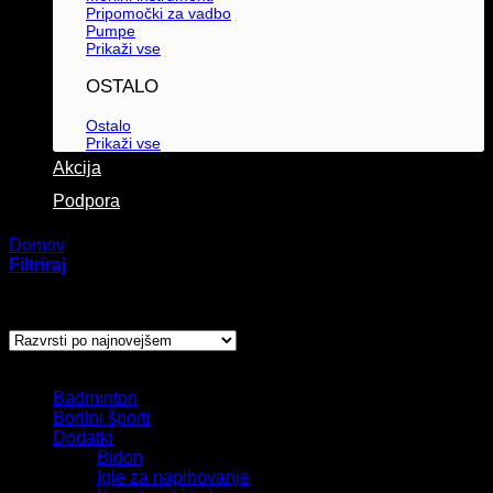
Pripomočki za vadbo
Pumpe
Prikaži vse
OSTALO
Ostalo
Prikaži vse
Akcija
Podpora
Domov
/
Izdelki označeni z “bandažni”
Filtriraj
Prikaz rezultata
Kategorije izdelkov
Badminton
Borilni športi
Dodatki
Bidon
Igle za napihovanje