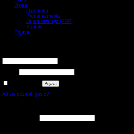
O nas
O podjetju
Prodajna mesta
Ogled kataloga (PDF)
Kontakt
Prijava
Prijava
Zahtevano
Uporabniško ime ali e-poštni naslov
*
Zahtevano
Geslo
*
Zapomni si me
Prijava
Ali ste pozabili geslo?
Registracija
Zahtevano
E-poštni naslov
*
Na e-poštni naslov boste prejeli povezavo za nastavitev
novega gesla.