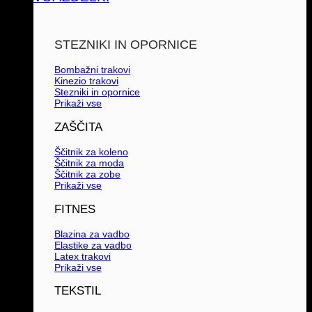
STEZNIKI IN OPORNICE
Bombažni trakovi
Kinezio trakovi
Stezniki in opornice
Prikaži vse
ZAŠČITA
Ščitnik za koleno
Ščitnik za moda
Ščitnik za zobe
Prikaži vse
FITNES
Blazina za vadbo
Elastike za vadbo
Latex trakovi
Prikaži vse
TEKSTIL