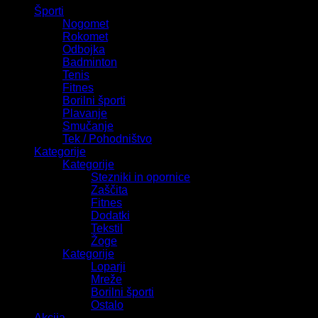
Športi
Nogomet
Rokomet
Odbojka
Badminton
Tenis
Fitnes
Borilni športi
Plavanje
Smučanje
Tek / Pohodništvo
Kategorije
Kategorije
Stezniki in opornice
Zaščita
Fitnes
Dodatki
Tekstil
Žoge
Kategorije
Loparji
Mreže
Borilni športi
Ostalo
Akcija