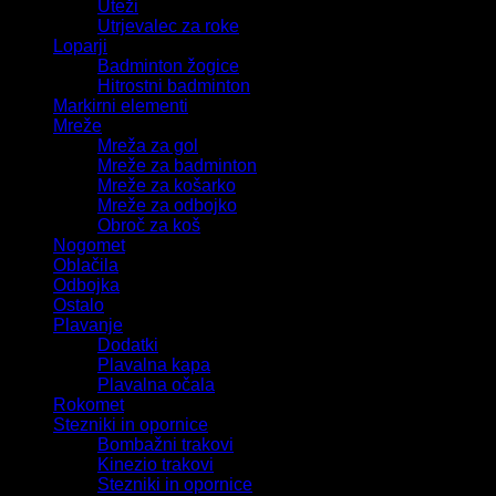
Uteži
Utrjevalec za roke
Loparji
Badminton žogice
Hitrostni badminton
Markirni elementi
Mreže
Mreža za gol
Mreže za badminton
Mreže za košarko
Mreže za odbojko
Obroč za koš
Nogomet
Oblačila
Odbojka
Ostalo
Plavanje
Dodatki
Plavalna kapa
Plavalna očala
Rokomet
Stezniki in opornice
Bombažni trakovi
Kinezio trakovi
Stezniki in opornice