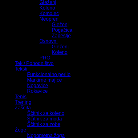
Gleženj
Koleno
Komolec
Neopren
Gleženj
Pogačica
Zapestje
Osnovni
Gleženj
Koleno
PRO
Tek / Pohodništvo
Tekstil
Funkcionalno perilo
Markirne majice
Nogavice
Rokavice
Tenis
Trening
Zaščita
Ščitnik za koleno
Ščitnik za moda
Ščitnik za zobe
Žoge
Nogometna žoga