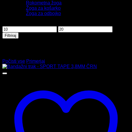
Rokometna žoga
Žoga za košarko
Žoga za odbojko
Filtriraj po ceni
Min
Max
cena
cena
Filtriraj
Primerjava izdelkov
Ni izdelkov za primerjavo
Počisti vse
Primerjaj