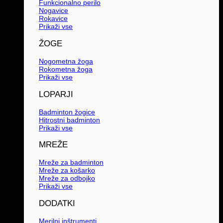
Funkcionalno perilo
Nogavice
Rokavice
Prikaži vse
ŽOGE
Nogometna žoga
Rokometna žoga
Prikaži vse
LOPARJI
Badminton žogice
Hitrostni badminton
Prikaži vse
MREŽE
Mreže za badminton
Mreže za košarko
Mreže za odbojko
Prikaži vse
DODATKI
Merilni inštrumenti