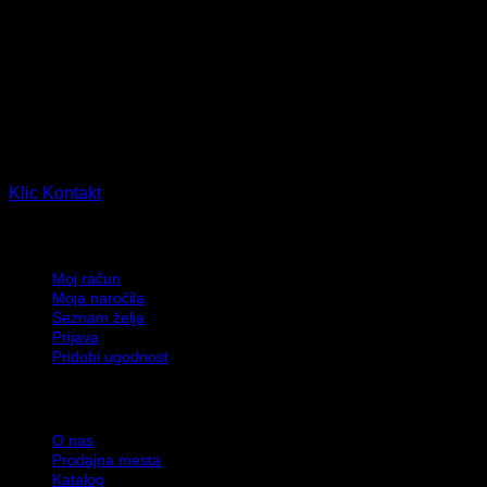
TERINDA d.o.o.
Ljubljanska cesta 14, 2310 Slovenska Bistrica, Slovenija
PE Leskovec 90, 2331 Slovenska Bistrica, Slovenija
Klic
Kontakt
Moj račun
Moj račun
Moja naročila
Seznam želja
Prijava
Pridobi ugodnost
Informacije
O nas
Prodajna mesta
Katalog