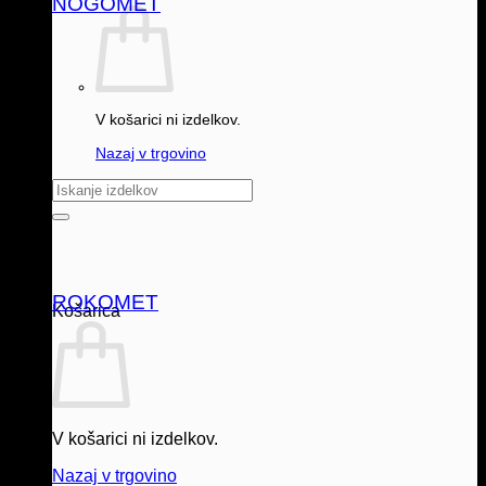
NOGOMET
V košarici ni izdelkov.
Nazaj v trgovino
Išči:
ROKOMET
Košarica
V košarici ni izdelkov.
Nazaj v trgovino