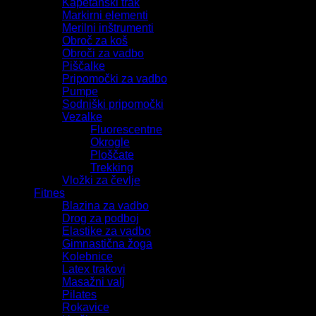
Kapetanski trak
Markirni elementi
Merilni inštrumenti
Obroč za koš
Obroči za vadbo
Piščalke
Pripomočki za vadbo
Pumpe
Sodniški pripomočki
Vezalke
Fluorescentne
Okrogle
Ploščate
Trekking
Vložki za čevlje
Fitnes
Blazina za vadbo
Drog za podboj
Elastike za vadbo
Gimnastična žoga
Kolebnice
Latex trakovi
Masažni valj
Pilates
Rokavice