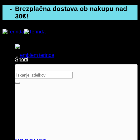
Skoči
Brezplačna dostava ob nakupu nad
na
30€!
vsebino
Športi
Išči: