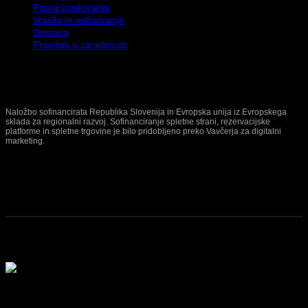
Pogoji poslovanja
Vračila in reklamacije
Dostava
Pravilnik o zasebnosti
Naložbo sofinancirata Republika Slovenija in Evropska unija iz Evropskega
sklada za regionalni razvoj. Sofinanciranje spletne strani, rezervacijske
platforme in spletne trgovine je bilo pridobljeno preko Vavčerja za digitalni
marketing.
© 2026 Terinda d.o.o. | Vse pravice pridržane.