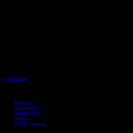
Najdete nas tudi v:
TERINDA d.o.o.
Ljubljanska cesta 14, 2310 Slovenska Bistrica, Slovenija
PE Leskovec 90, 2331 Slovenska Bistrica, Slovenija
Klic
Kontakt
Moj račun
Moj račun
Moja naročila
Seznam želja
Prijava
Pridobi ugodnost