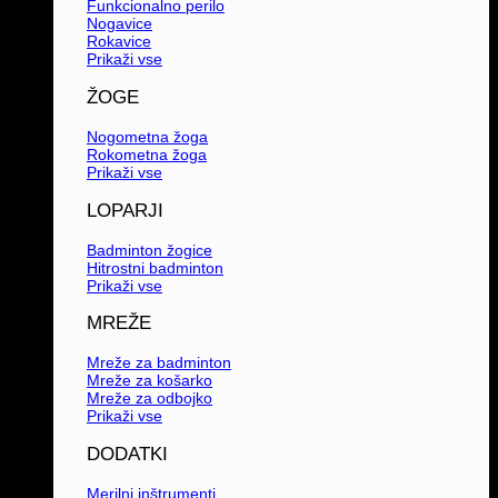
Funkcionalno perilo
Nogavice
Rokavice
Prikaži vse
ŽOGE
Nogometna žoga
Rokometna žoga
Prikaži vse
LOPARJI
Badminton žogice
Hitrostni badminton
Prikaži vse
MREŽE
Mreže za badminton
Mreže za košarko
Mreže za odbojko
Prikaži vse
DODATKI
Merilni inštrumenti