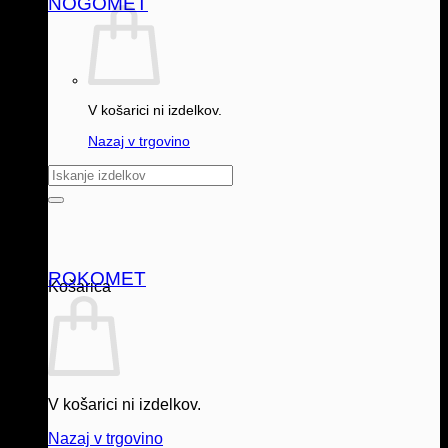
NOGOMET
V košarici ni izdelkov.
Nazaj v trgovino
Išči:
ROKOMET
Košarica
V košarici ni izdelkov.
Nazaj v trgovino