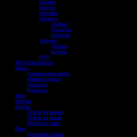
Gleženj
Koleno
Komolec
Neopren
Gleženj
Pogačica
Zapestje
Osnovni
Gleženj
Koleno
PRO
Tek / Pohodništvo
Tekstil
Funkcionalno perilo
Markirne majice
Nogavice
Rokavice
Tenis
Trening
Zaščita
Ščitnik za koleno
Ščitnik za moda
Ščitnik za zobe
Žoge
Nogometna žoga