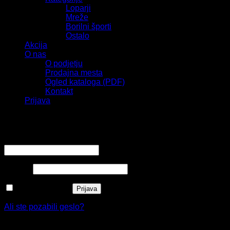
Loparji
Mreže
Borilni športi
Ostalo
Akcija
O nas
O podjetju
Prodajna mesta
Ogled kataloga (PDF)
Kontakt
Prijava
Prijava
Zahtevano
Uporabniško ime ali e-poštni naslov
*
Zahtevano
Geslo
*
Zapomni si me
Prijava
Ali ste pozabili geslo?
Registracija