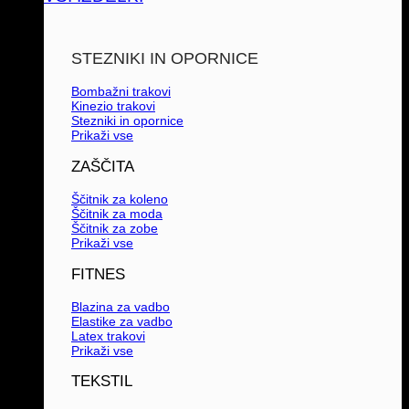
STEZNIKI IN OPORNICE
Bombažni trakovi
Kinezio trakovi
Stezniki in opornice
Prikaži vse
ZAŠČITA
Ščitnik za koleno
Ščitnik za moda
Ščitnik za zobe
Prikaži vse
FITNES
Blazina za vadbo
Elastike za vadbo
Latex trakovi
Prikaži vse
TEKSTIL