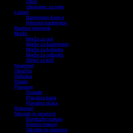
Uteži
Utrjevalec za roke
Loparji
Badminton žogice
Hitrostni badminton
Markirni elementi
Mreže
Mreža za gol
Mreže za badminton
Mreže za košarko
Mreže za odbojko
Obroč za koš
Nogomet
Oblačila
Odbojka
Ostalo
Plavanje
Dodatki
Plavalna kapa
Plavalna očala
Rokomet
Stezniki in opornice
Bombažni trakovi
Kinezio trakovi
Stezniki in opornice