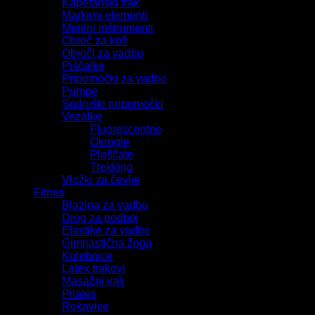
Kapetanski trak
Markirni elementi
Merilni inštrumenti
Obroč za koš
Obroči za vadbo
Piščalke
Pripomočki za vadbo
Pumpe
Sodniški pripomočki
Vezalke
Fluorescentne
Okrogle
Ploščate
Trekking
Vložki za čevlje
Fitnes
Blazina za vadbo
Drog za podboj
Elastike za vadbo
Gimnastična žoga
Kolebnice
Latex trakovi
Masažni valj
Pilates
Rokavice