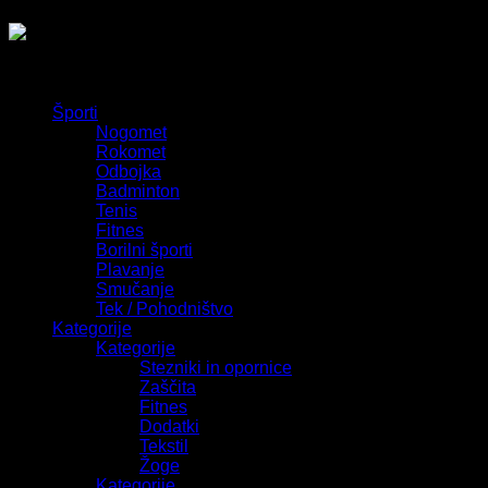
Športi
Nogomet
Rokomet
Odbojka
Badminton
Tenis
Fitnes
Borilni športi
Plavanje
Smučanje
Tek / Pohodništvo
Kategorije
Kategorije
Stezniki in opornice
Zaščita
Fitnes
Dodatki
Tekstil
Žoge
Kategorije