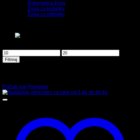
Rokometna žoga
Žoga za košarko
Žoga za odbojko
BARVA
Filtriraj po ceni
Min
Max
cena
cena
Filtriraj
Primerjava izdelkov
Ni izdelkov za primerjavo
Počisti vse
Primerjaj