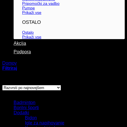
Pripomočki za vadbo
Pumpe
Prikaži vse
OSTALO
Ostalo
Prikaži vse
Akcija
Podpora
Domov
/
Izdelki označeni z “nastavljiv krepilec”
Filtriraj
Prikaz rezultata
Kategorije izdelkov
Badminton
Borilni športi
Dodatki
Bidon
Igle za napihovanje