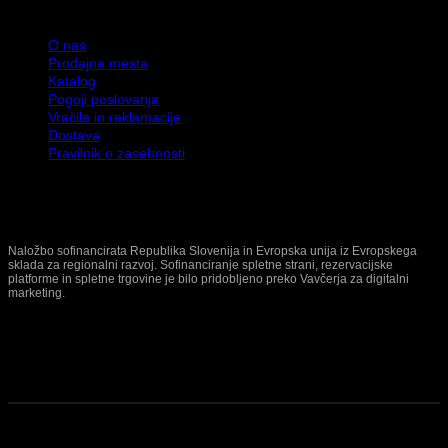
Informacije
O nas
Prodajna mesta
Katalog
Pogoji poslovanja
Vračila in reklamacije
Dostava
Pravilnik o zasebnosti
Naložbo sofinancirata Republika Slovenija in Evropska unija iz Evropskega
sklada za regionalni razvoj. Sofinanciranje spletne strani, rezervacijske
platforme in spletne trgovine je bilo pridobljeno preko Vavčerja za digitalni
marketing.
© 2026 Terinda d.o.o. | Vse pravice pridržane.