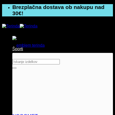
Skoči
Brezplačna dostava ob nakupu nad
na
30€!
vsebino
Športi
Išči: