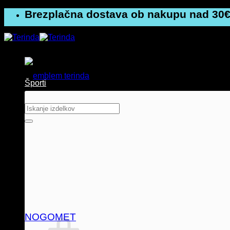
Skoči
Brezplačna dostava ob nakupu nad 30€
na
vsebino
Športi
Išči:
NOGOMET