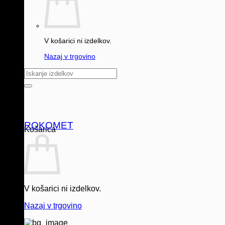
V košarici ni izdelkov.
Nazaj v trgovino
Išči:
ROKOMET
Košarica
V košarici ni izdelkov.
Nazaj v trgovino