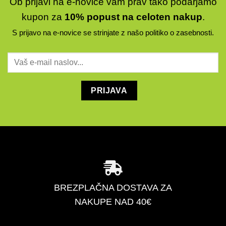
Ob prijavi na e-novice vam prav tako podarjamo
kupon za
10% popust na celoten nakup
.
S prijavo na e-novice se strinjate z našo
politiko o zasebnosti
.
BREZPLAČNA DOSTAVA ZA
NAKUPE NAD 40€