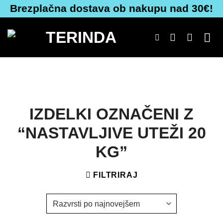
Skoči
Brezplačna dostava ob nakupu nad 30€!
na
vsebino
IZDELKI OZNAČENI Z
“NASTAVLJIVE UTEŽI 20
KG”
FILTRIRAJ