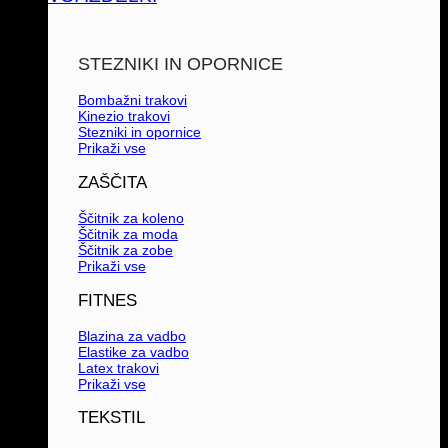
STEZNIKI IN OPORNICE
Bombažni trakovi
Kinezio trakovi
Stezniki in opornice
Prikaži vse
ZAŠČITA
Ščitnik za koleno
Ščitnik za moda
Ščitnik za zobe
Prikaži vse
FITNES
Blazina za vadbo
Elastike za vadbo
Latex trakovi
Prikaži vse
TEKSTIL