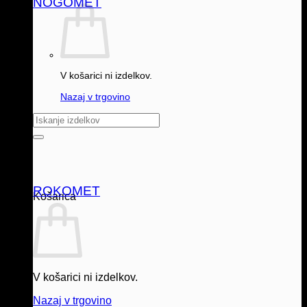
NOGOMET
V košarici ni izdelkov.
Nazaj v trgovino
Išči:
ROKOMET
Košarica
V košarici ni izdelkov.
Nazaj v trgovino