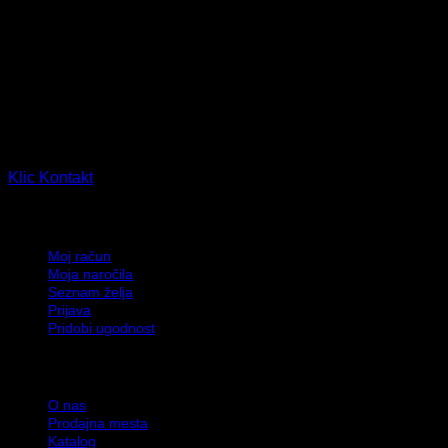
TERINDA d.o.o.
Ljubljanska cesta 14, 2310 Slovenska Bistrica, Slovenija
PE Leskovec 90, 2331 Slovenska Bistrica, Slovenija
Klic
Kontakt
Moj račun
Moj račun
Moja naročila
Seznam želja
Prijava
Pridobi ugodnost
Informacije
O nas
Prodajna mesta
Katalog