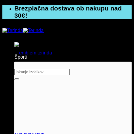
Skoči
Brezplačna dostava ob nakupu nad
na
30€!
vsebino
Športi
Išči: