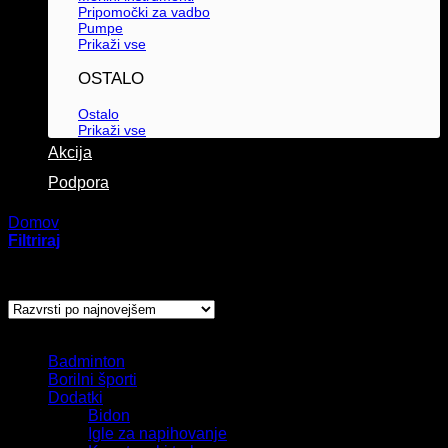
Pripomočki za vadbo
Pumpe
Prikaži vse
OSTALO
Ostalo
Prikaži vse
Akcija
Podpora
Domov
/
Izdelki označeni z “tenis”
Filtriraj
Prikaz rezultata
Kategorije izdelkov
Badminton
Borilni športi
Dodatki
Bidon
Igle za napihovanje