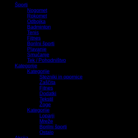
Športi
Nogomet
Rokomet
Odbojka
Badminton
Tenis
Fitnes
Borilni športi
Plavanje
Smučanje
Tek / Pohodništvo
Kategorije
Kategorije
Stezniki in opornice
Zaščita
Fitnes
Dodatki
Tekstil
Žoge
Kategorije
Loparji
Mreže
Borilni športi
Ostalo
Akcija