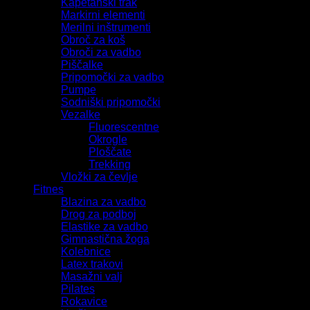
Kapetanski trak
Markirni elementi
Merilni inštrumenti
Obroč za koš
Obroči za vadbo
Piščalke
Pripomočki za vadbo
Pumpe
Sodniški pripomočki
Vezalke
Fluorescentne
Okrogle
Ploščate
Trekking
Vložki za čevlje
Fitnes
Blazina za vadbo
Drog za podboj
Elastike za vadbo
Gimnastična žoga
Kolebnice
Latex trakovi
Masažni valj
Pilates
Rokavice