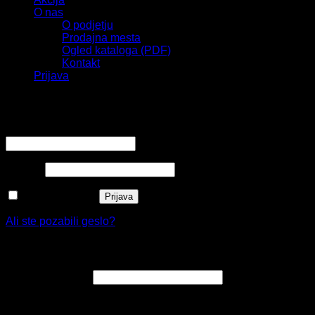
O nas
O podjetju
Prodajna mesta
Ogled kataloga (PDF)
Kontakt
Prijava
Prijava
Zahtevano
Uporabniško ime ali e-poštni naslov
*
Zahtevano
Geslo
*
Zapomni si me
Prijava
Ali ste pozabili geslo?
Registracija
Zahtevano
E-poštni naslov
*
Na e-poštni naslov boste prejeli povezavo za nastavitev
novega gesla.