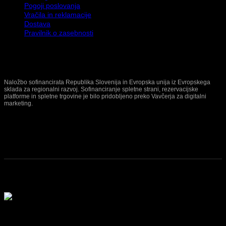
Pogoji poslovanja
Vračila in reklamacije
Dostava
Pravilnik o zasebnosti
Naložbo sofinancirata Republika Slovenija in Evropska unija iz Evropskega
sklada za regionalni razvoj. Sofinanciranje spletne strani, rezervacijske
platforme in spletne trgovine je bilo pridobljeno preko Vavčerja za digitalni
marketing.
© 2026 Terinda d.o.o. | Vse pravice pridržane.