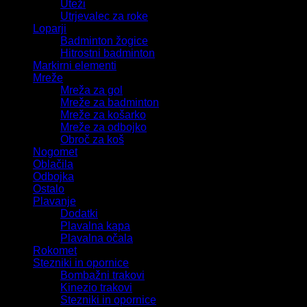
Uteži
Utrjevalec za roke
Loparji
Badminton žogice
Hitrostni badminton
Markirni elementi
Mreže
Mreža za gol
Mreže za badminton
Mreže za košarko
Mreže za odbojko
Obroč za koš
Nogomet
Oblačila
Odbojka
Ostalo
Plavanje
Dodatki
Plavalna kapa
Plavalna očala
Rokomet
Stezniki in opornice
Bombažni trakovi
Kinezio trakovi
Stezniki in opornice