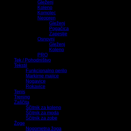
Gleženj
Koleno
Komolec
Neopren
Gleženj
Pogačica
Zapestje
Osnovni
Gleženj
Koleno
PRO
Tek / Pohodništvo
Tekstil
Funkcionalno perilo
Markirne majice
Nogavice
Rokavice
Tenis
Trening
Zaščita
Ščitnik za koleno
Ščitnik za moda
Ščitnik za zobe
Žoge
Nogometna žoga