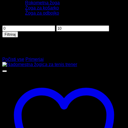
Rokometna žoga
Žoga za košarko
Žoga za odbojko
Filtriraj po ceni
Min
Max
cena
cena
Filtriraj
Primerjava izdelkov
Ni izdelkov za primerjavo
Počisti vse
Primerjaj