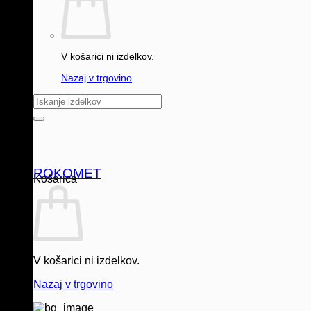
V košarici ni izdelkov.
Nazaj v trgovino
Išči:
ROKOMET
Košarica
V košarici ni izdelkov.
Nazaj v trgovino