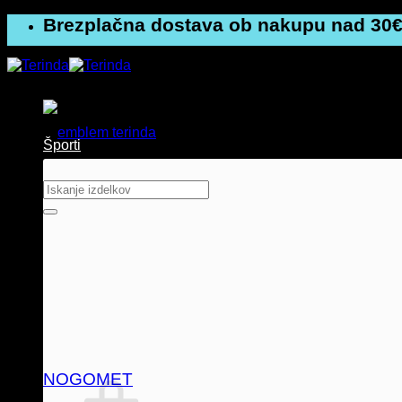
Skoči
Brezplačna dostava ob nakupu nad 30€
na
vsebino
Športi
Išči:
NOGOMET