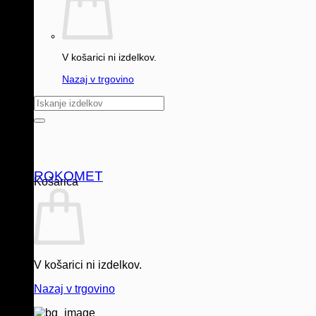
V košarici ni izdelkov.
Nazaj v trgovino
Išči:
ROKOMET
Košarica
V košarici ni izdelkov.
Nazaj v trgovino