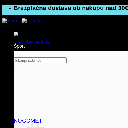
Skoči
Brezplačna dostava ob nakupu nad 30€
na
vsebino
Športi
Išči:
NOGOMET