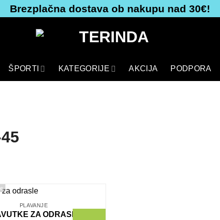
Brezplačna dostava ob nakupu nad 30€!
ŠPORTI
KATEGORIJE
AKCIJA
PODPORA
-45
ke
PLAVANJE
Dodaj
AVUTKE ZA ODRASLE
na