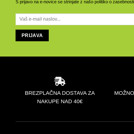
S prijavo na e-novice se strinjate z našo
politiko o zasebnosti
BREZPLAČNA DOSTAVA ZA
MOŽNO
NAKUPE NAD 40€