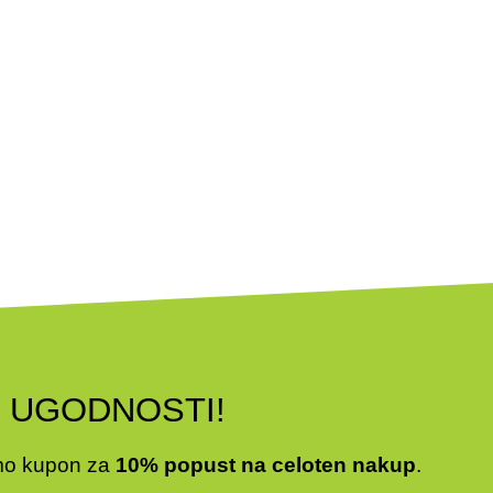
H UGODNOSTI!
amo kupon za
10% popust na celoten nakup
.