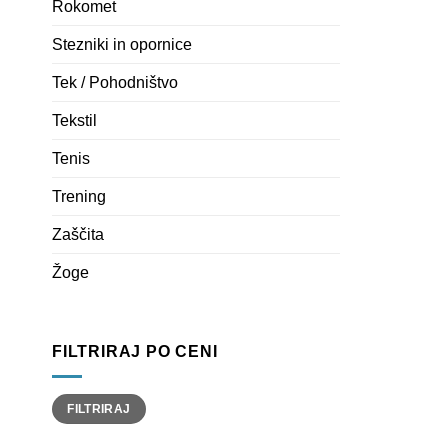
Rokomet
Stezniki in opornice
Tek / Pohodništvo
Tekstil
Tenis
Trening
Zaščita
Žoge
FILTRIRAJ PO CENI
Min
Max
FILTRIRAJ
cena
cena