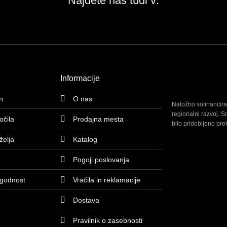
Najdete nas tudi v:
Informacije
n
O nas
Naložbo sofinancira
regionalni razvoj. S
očila
Prodajna mesta
bilo pridobljeno pre
elja
Katalog
Pogoji poslovanja
ugodnost
Vračila in reklamacije
Dostava
Pravilnik o zasebnosti