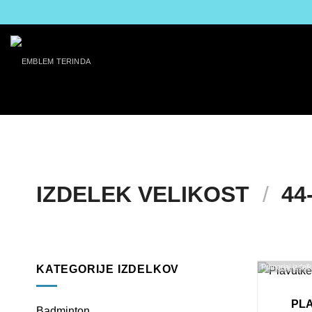
Skoči
na
vsebino
IZDELEK VELIKOST
/
44
Primerjaj izdel
KATEGORIJE IZDELKOV
PL
Badminton