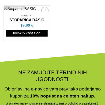
Primerjaj izdelke
DODATKI
Dodaj
ŠTOPARICA BASIC
na
seznam
19,99
€
želja
DODAJ V KOŠARICO
NE ZAMUDITE TERINDINIH
UGODNOSTI!
Ob prijavi na e-novice vam prav tako podarjamo
kupon za
10% popust na celoten nakup
.
S prijavo na e-novice se strinjate z našo
politiko o zasebnosti
.