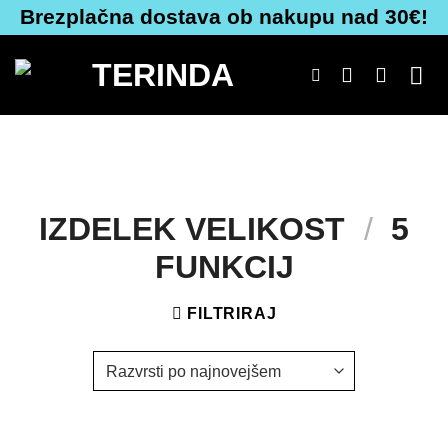
Skoči
Brezplačna dostava ob nakupu nad 30€!
na
vsebino
IZDELEK VELIKOST
/
5
FUNKCIJ
FILTRIRAJ