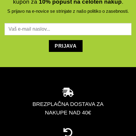
kupon za
10% popust na celoten nakup
.
S prijavo na e-novice se strinjate z našo
politiko o zasebnosti
.
BREZPLAČNA DOSTAVA ZA
NAKUPE NAD 40€