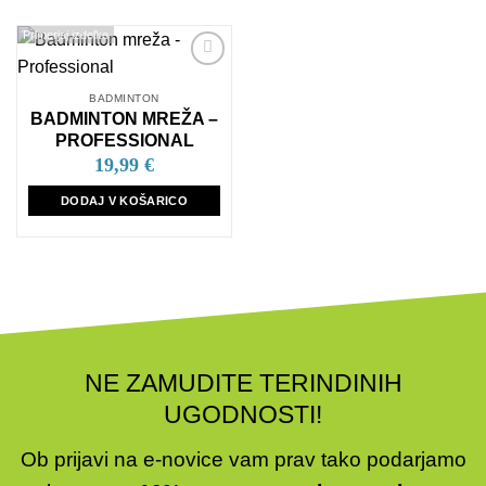
Primerjaj izdelke
Dodaj
na
BADMINTON
seznam
BADMINTON MREŽA –
želja
PROFESSIONAL
19,99
€
DODAJ V KOŠARICO
NE ZAMUDITE TERINDINIH
UGODNOSTI!
Ob prijavi na e-novice vam prav tako podarjamo