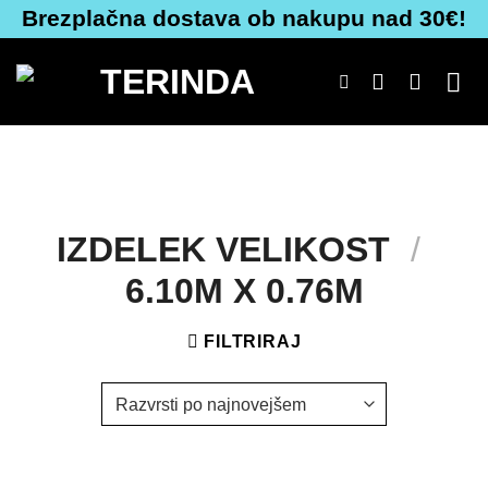
Skoči
Brezplačna dostava ob nakupu nad 30€!
na
vsebino
IZDELEK VELIKOST
/
6.10M X 0.76M
FILTRIRAJ