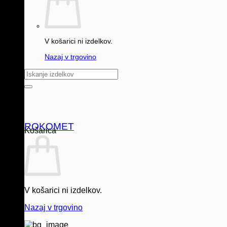
V košarici ni izdelkov.
Nazaj v trgovino
Išči:
ROKOMET
Košarica
V košarici ni izdelkov.
Nazaj v trgovino