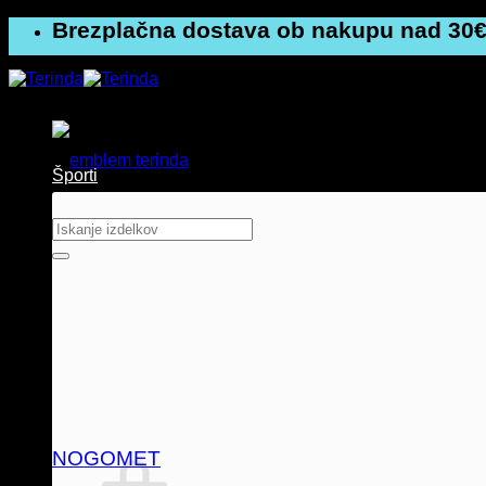
Skoči
Brezplačna dostava ob nakupu nad 30€
na
vsebino
Športi
Išči:
NOGOMET