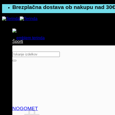
Skoči
Brezplačna dostava ob nakupu nad 30€
na
vsebino
Športi
Išči:
NOGOMET