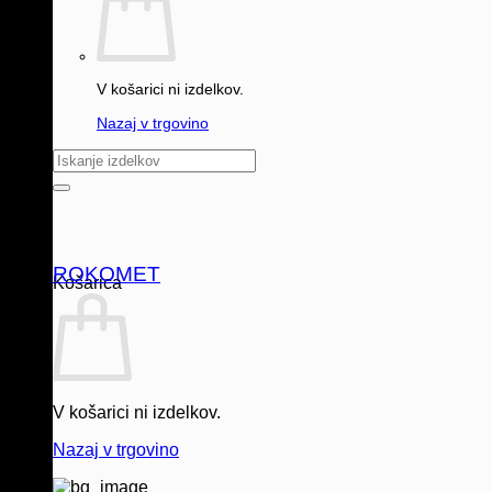
V košarici ni izdelkov.
Nazaj v trgovino
Išči:
ROKOMET
Košarica
V košarici ni izdelkov.
Nazaj v trgovino