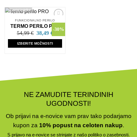
Primerjaj izdelke
FUNKCIONALNO PERILO
Dodaj
TERMO PERILO PRO
na
-30%
seznam
Izvirna
Trenutna
54,99
€
38,49
€
cena
cena
želja
je
je:
IZBERITE MOŽNOSTI
bila:
38,49 €.
54,99 €.
Ta
izdelek
ima
več
različic.
Možnosti
lahko
NE ZAMUDITE TERINDINIH
izberete
UGODNOSTI!
na
strani
izdelka
Ob prijavi na e-novice vam prav tako podarjamo
kupon za
10% popust na celoten nakup
.
S prijavo na e-novice se strinjate z našo
politiko o zasebnosti
.