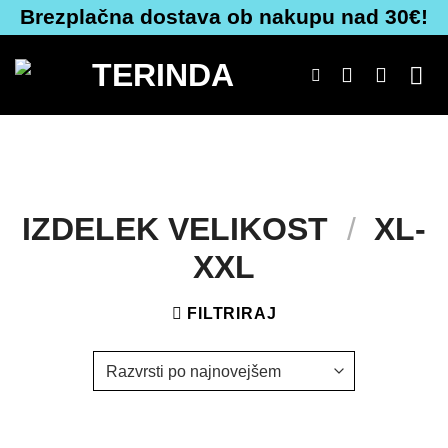
Skoči
Brezplačna dostava ob nakupu nad 30€!
na
vsebino
IZDELEK VELIKOST
/
XL-
XXL
FILTRIRAJ